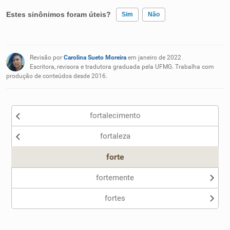
Estes sinônimos foram úteis?
Sim
Não
Existem sinônimos incorretos
Revisão por
Carolina Sueto Moreira
em janeiro de 2022
Nenhum dos sinônimos apresentados me ajudou
Escritora, revisora e tradutora graduada pela UFMG. Trabalha com
produção de conteúdos desde 2016.
Outro
fortalecimento
fortaleza
forte
fortemente
fortes