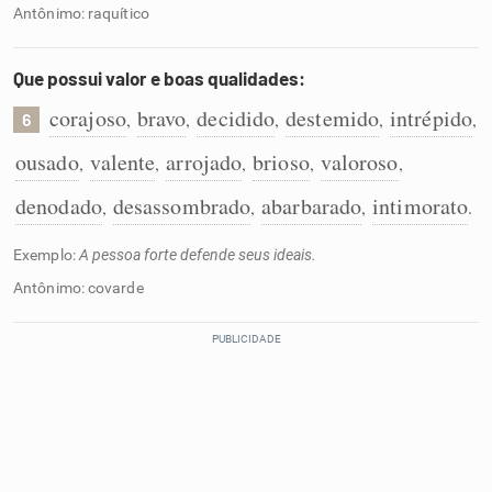
Antônimo: raquítico
Que possui valor e boas qualidades:
corajoso
bravo
decidido
destemido
intrépido
,
,
,
,
,
6
ousado
valente
arrojado
brioso
valoroso
,
,
,
,
,
denodado
desassombrado
abarbarado
intimorato
,
,
,
.
Exemplo:
A pessoa forte defende seus ideais.
Antônimo: covarde