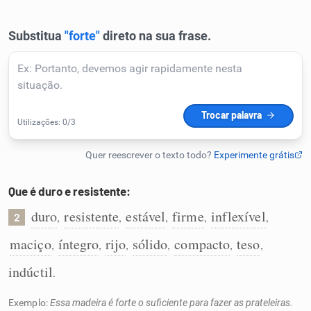
Humanizador de IA
Cata-letras
Conexões
Caça-palavras
Que é duro e resistente:
duro
resistente
estável
firme
inflexível
,
,
,
,
,
2
maciço
íntegro
rijo
sólido
compacto
teso
,
,
,
,
,
,
Dicionário
indúctil
.
Sinônimos
Exemplo:
Essa madeira é forte o suficiente para fazer as prateleiras.