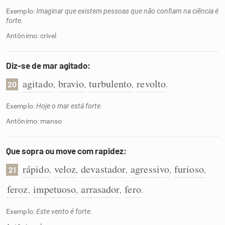
Exemplo:
Imaginar que existem pessoas que não confiam na ciência é
forte.
Antônimo: crível
Diz-se de mar agitado:
agitado
bravio
turbulento
revolto
,
,
,
.
20
Exemplo:
Hoje o mar está forte.
Antônimo: manso
Que sopra ou move com rapidez:
rápido
veloz
devastador
agressivo
furioso
,
,
,
,
,
21
feroz
impetuoso
arrasador
fero
,
,
,
.
Exemplo:
Este vento é forte.