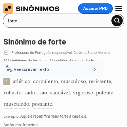
Assinar PRO
MENU
Sinônimo de forte
Professora de Português responsável: Carolina Sueto Moreira
204 sinônimos de forte
para 24 sentidos da palavra
forte
:
Reescrever Texto
Que tem força e saúde:
atlético
corpulento
musculoso
resistente
,
,
,
,
1
Resumir Texto
robusto
sadio
são
saudável
vigoroso
potente
,
,
,
,
,
,
Corrigir Texto
musculado
possante
,
.
Exemplo:
Aquele rapaz fica mais forte a cada dia.
Detector de IA
Antônimo: franzino