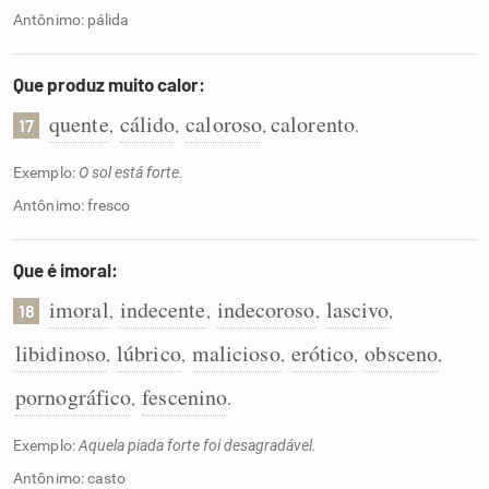
Antônimo: pálida
Que produz muito calor:
quente
cálido
caloroso
calorento
,
,
,
.
17
Exemplo:
O sol está forte.
Antônimo: fresco
Que é imoral:
imoral
indecente
indecoroso
lascivo
,
,
,
,
18
libidinoso
lúbrico
malicioso
erótico
obsceno
,
,
,
,
,
pornográfico
fescenino
,
.
Exemplo:
Aquela piada forte foi desagradável.
Antônimo: casto