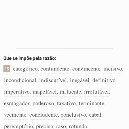
Que se impõe pela razão:
categórico
contundente
convincente
incisivo
,
,
,
,
13
incondicional
indiscutível
inegável
definitivo
,
,
,
,
imperativo
inapelável
influente
irrefutável
,
,
,
,
esmagador
poderoso
taxativo
terminante
,
,
,
,
veemente
concludente
conclusivo
cabal
,
,
,
,
peremptório
preciso
raso
rotundo
,
,
,
.