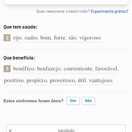
Humanizador de IA
Que tem saúde:
rijo
sadio
bom
forte
são
vigoroso
,
,
,
,
,
.
2
Cata-letras
Conexões
Que beneficia:
benéfico
benfazejo
conveniente
favorável
,
,
,
,
3
Caça-palavras
positivo
propício
proveitoso
útil
vantajoso
,
,
,
,
.
Estes sinônimos foram úteis?
Sim
Não
Dicionário
Existem sinônimos incorretos
Sinônimos
saudado
Nenhum dos sinônimos apresentados me ajudou