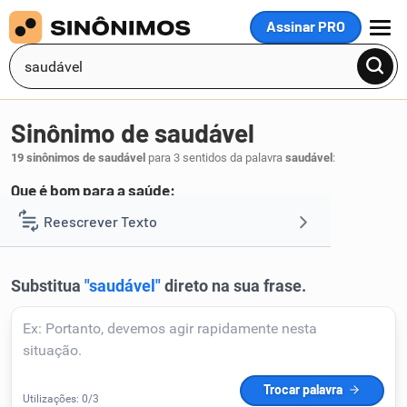
Assinar PRO
MENU
Sinônimo de saudável
19 sinônimos de saudável
para 3 sentidos da palavra
saudável
:
Que é bom para a saúde:
salutar
salubre
higiênico
salutífero
Reescrever Texto
,
,
,
.
1
Resumir Texto
Corrigir Texto
Detector de IA