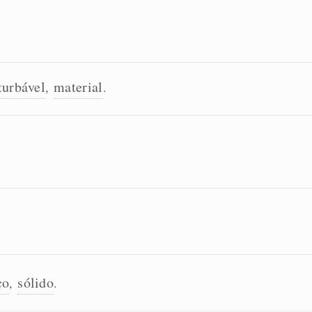
turbável
material
,
.
ço
sólido
,
.