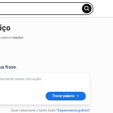
iço
a palavra
maciço
: