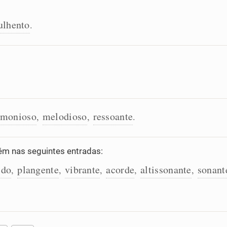
ulhento
.
rmonioso
melodioso
ressoante
,
,
.
m nas seguintes entradas:
ido
plangente
vibrante
acorde
altissonante
sonant
,
,
,
,
,