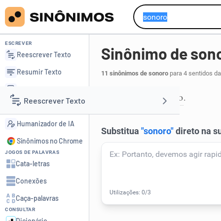
ESCREVER
Sinônimo de son
Reescrever Texto
Resumir Texto
11 sinônimos de sonoro
para 4 sentidos da
Corrigir Texto
suave
sonoroso
,
.
1
Reescrever Texto
Detector de IA
Humanizador de IA
Resumir Texto
Sinônimos no Chrome
JOGOS DE PALAVRAS
Corrigir Texto
Cata-letras
Conexões
Detector de IA
Caça-palavras
CONSULTAR
Humanizador de IA
Dicionário