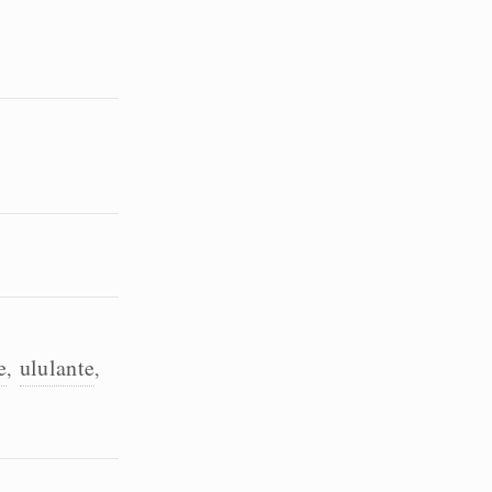
e
ululante
,
,