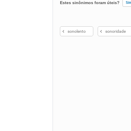
Estes sinônimos foram úteis?
Si
Existem sinônimos incorretos
sonolento
sonoridade
Nenhum dos sinônimos apresent
Outro