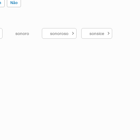
m
Não
sonoro
sonoroso
sonsice
ados me ajudou