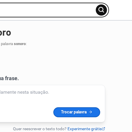
oro
 palavra
sonoro
: