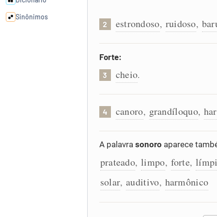
Sinônimos
estrondoso
ruidoso
bar
,
,
2
Cata-letras
Forte:
cheio
Conexões
.
3
Caça-palavras
canoro
grandíloquo
ha
,
,
4
A palavra
sonoro
aparece també
Dicionário
prateado
limpo
forte
límp
,
,
,
solar
auditivo
harmônico
,
,
Sinônimos