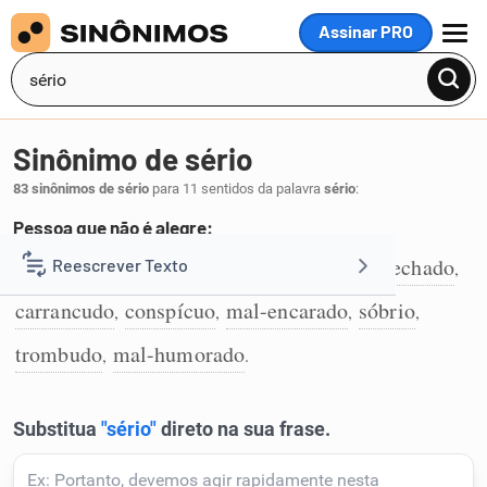
Assinar PRO
MENU
Sinônimo de sério
83 sinônimos de sério
para 11 sentidos da palavra
sério
:
Pessoa que não é alegre:
sisudo
circunspecto
austero
severo
fechado
Reescrever Texto
,
,
,
,
,
1
carrancudo
conspícuo
mal-encarado
sóbrio
,
,
,
,
Resumir Texto
trombudo
mal-humorado
,
.
Corrigir Texto
Detector de IA