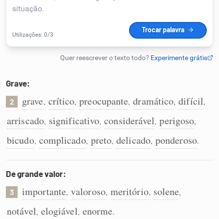
Humanizador de IA
Cata-letras
Grave:
Conexões
grave
crítico
preocupante
dramático
difícil
,
,
,
,
,
2
arriscado
significativo
considerável
perigoso
,
,
,
,
Caça-palavras
bicudo
complicado
preto
delicado
ponderoso
,
,
,
,
.
De grande valor:
Dicionário
importante
valoroso
meritório
solene
,
,
,
,
3
Sinônimos
notável
elogiável
enorme
,
,
.