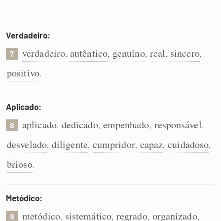
Verdadeiro:
verdadeiro
autêntico
genuíno
real
sincero
,
,
,
,
,
7
positivo
.
Aplicado:
aplicado
dedicado
empenhado
responsável
,
,
,
,
8
desvelado
diligente
cumpridor
capaz
cuidadoso
,
,
,
,
,
brioso
.
Metódico:
metódico
sistemático
regrado
organizado
,
,
,
,
9