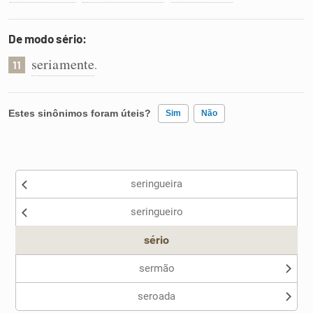
De modo sério:
seriamente
.
11
Estes sinônimos foram úteis?
Sim
Não
Existem sinônimos incorretos
seringueira
Nenhum dos sinônimos apresentados me ajudou
seringueiro
Outro
sério
sermão
seroada