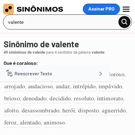
Assinar PRO
MENU
Sinônimo de valente
49 sinônimos de valente
para 4 sentidos da palavra
valente
:
Que é corajoso:
corajoso
destemido
ousado
bravo
valoroso
Reescrever Texto
,
,
,
,
,
1
arrojado
audacioso
audaz
intrépido
impávido
,
,
,
,
,
Resumir Texto
brioso
denodado
decidido
resoluto
intimorato
,
,
,
,
,
Corrigir Texto
afoito
desassombrado
herói
disposto
aguerrido
,
,
,
,
,
feroz
alentado
animoso
,
,
.
Detector de IA