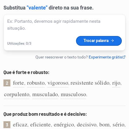
Humanizador de IA
Cata-letras
Conexões
Caça-palavras
Que é forte e robusto:
forte
robusto
vigoroso
resistente sólido
rijo
,
,
,
,
,
2
corpulento
musculado
musculoso
,
,
.
Dicionário
Que produz bom resultado e é decisivo:
Sinônimos
eficaz
eficiente
enérgico
decisivo
bom
sério
,
,
,
,
,
,
3