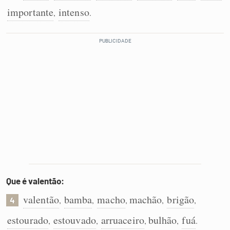
importante
intenso
,
.
Que é valentão:
valentão
bamba
macho
machão
brigão
,
,
,
,
,
4
estourado
estouvado
arruaceiro
bulhão
fuá
,
,
,
,
.