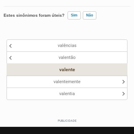
Estes sinônimos foram úteis?
Sim
Não
Existem sinônimos incorretos
valências
Nenhum dos sinônimos apresentados me ajudou
valentão
Outro
valente
valentemente
valentia