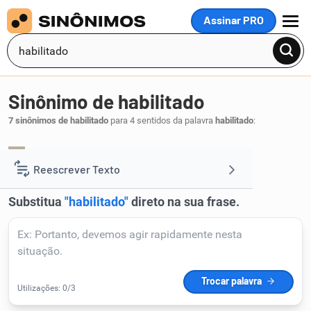
Assinar PRO
MENU
Sinônimo de habilitado
7 sinônimos de habilitado
para 4 sentidos da palavra
habilitado
:
competente
idôneo
capaz
,
,
.
1
Reescrever Texto
Resumir Texto
Corrigir Texto
Detector de IA