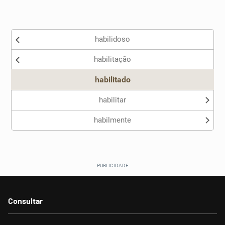
Existem sinônimos incorretos
habilidoso
Nenhum dos sinônimos apresentados me ajudou
habilitação
Outro
habilitado
habilitar
habilmente
Consultar