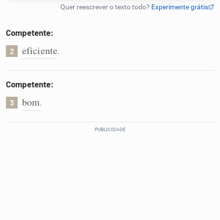
Humanizador de IA
Competente:
eficiente
.
2
Cata-letras
Competente:
Conexões
bom
.
3
Caça-palavras
Dicionário
Sinônimos