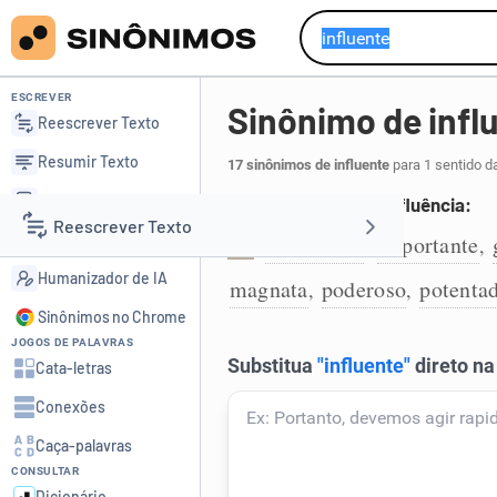
ESCREVER
Sinônimo de infl
Reescrever Texto
Resumir Texto
17 sinônimos de influente
para 1 sentido d
Corrigir Texto
Que exerce grande influência:
Reescrever Texto
Detector de IA
prepotente
importante
,
,
1
Humanizador de IA
magnata
poderoso
potenta
,
,
Resumir Texto
Sinônimos no Chrome
JOGOS DE PALAVRAS
Corrigir Texto
Cata-letras
Conexões
Detector de IA
Caça-palavras
CONSULTAR
Humanizador de IA
Dicionário