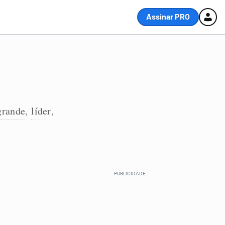
Assinar PRO
grande
líder
,
,