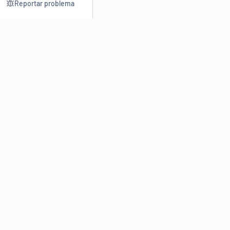
Reportar problema
Consultar
Escrev
Dicionário
Reescre
Sinônimos
Parafra
Conjugação
Corrigir
Antônimos
Resumir
O
Dicionário Online de Sinônimos
é parte do
Dicio.com.br
e
conta com mais de 30 mil sinônimos de palavras e de expressões
em português do Brasil.