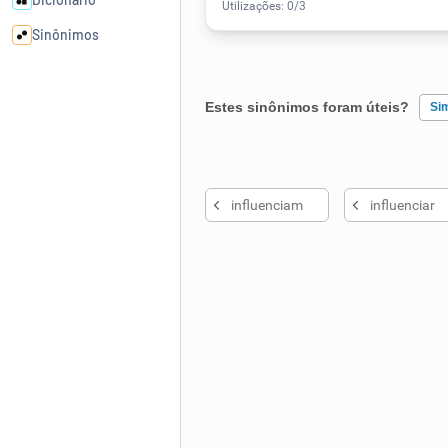
Sinônimos
Cata-letras
Estes sinônimos foram úteis?
Si
Conexões
Existem sinônimos incorretos
influenciam
influenciar
Caça-palavras
Nenhum dos sinônimos apresent
Outro
Dicionário
Sinônimos