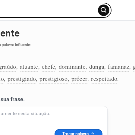
uente
a palavra
influente
:
graúdo
atuante
chefe
dominante
dunga
famanaz
,
,
,
,
,
,
do
prestigiado
prestigioso
prócer
respeitado
,
,
,
,
.