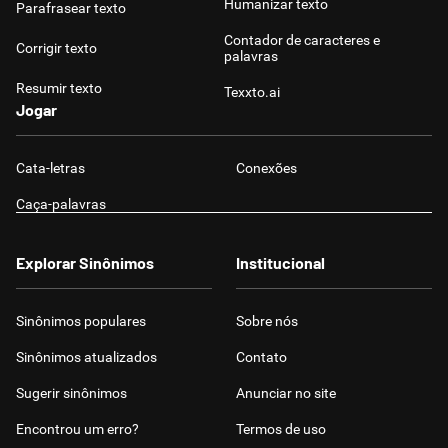
Humanizar texto
Parafrasear texto
Contador de caracteres e
Corrigir texto
palavras
Resumir texto
Texxto.ai
Jogar
Cata-letras
Conexões
Caça-palavras
Explorar Sinônimos
Institucional
Sinônimos populares
Sobre nós
Sinônimos atualizados
Contato
Sugerir sinônimos
Anunciar no site
Encontrou um erro?
Termos de uso