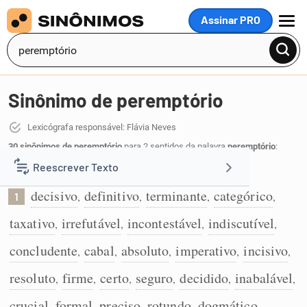
Assinar PRO
MENU
Sinônimo de peremptório
Lexicógrafa responsável: Flávia Neves
30 sinônimos de peremptório
para 2 sentidos da palavra
peremptório
:
Reescrever Texto
Que é decisivo e definitivo:
decisivo
definitivo
terminante
categórico
,
,
,
,
1
Resumir Texto
taxativo
irrefutável
incontestável
indiscutível
,
,
,
,
Corrigir Texto
concludente
cabal
absoluto
imperativo
incisivo
,
,
,
,
,
resoluto
firme
certo
seguro
decidido
inabalável
,
,
,
,
,
,
Detector de IA
crucial
formal
preciso
rotundo
dogmático
,
,
,
,
,