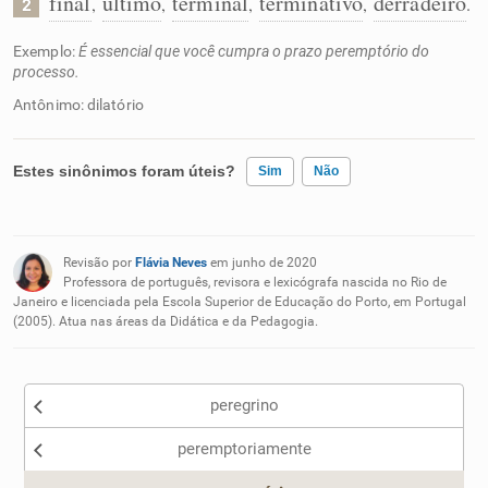
final
último
terminal
terminativo
derradeiro
,
,
,
,
.
2
Exemplo:
É essencial que você cumpra o prazo peremptório do
processo.
Antônimo: dilatório
Estes sinônimos foram úteis?
Sim
Não
Existem sinônimos incorretos
Revisão por
Flávia Neves
em junho de 2020
Nenhum dos sinônimos apresentados me ajudou
Professora de português, revisora e lexicógrafa nascida no Rio de
Janeiro e licenciada pela Escola Superior de Educação do Porto, em Portugal
(2005). Atua nas áreas da Didática e da Pedagogia.
Outro
peregrino
peremptoriamente