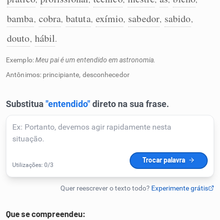
Humanizador de IA
bamba
cobra
batuta
exímio
sabedor
sabido
,
,
,
,
,
,
douto
hábil
,
.
Exemplo:
Meu pai é um entendido em astronomia.
Cata-letras
Antônimos: principiante, desconhecedor
Conexões
Caça-palavras
Dicionário
Sinônimos
Que se compreendeu: