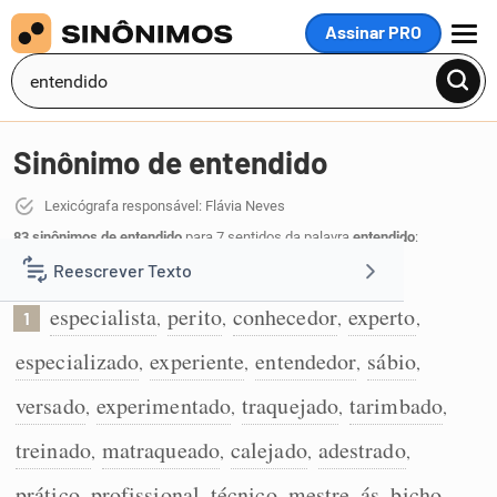
Assinar PRO
MENU
Sinônimo de entendido
Lexicógrafa responsável: Flávia Neves
83 sinônimos de entendido
para 7 sentidos da palavra
entendido
:
Reescrever Texto
Especialista em alguma coisa:
especialista
perito
conhecedor
experto
,
,
,
,
1
Resumir Texto
especializado
experiente
entendedor
sábio
,
,
,
,
Corrigir Texto
versado
experimentado
traquejado
tarimbado
,
,
,
,
treinado
matraqueado
calejado
adestrado
,
,
,
,
Detector de IA
prático
profissional
técnico
mestre
ás
bicho
,
,
,
,
,
,