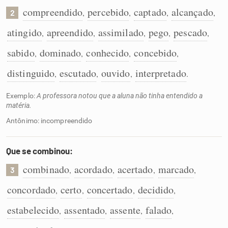
compreendido
percebido
captado
alcançado
,
,
,
,
2
atingido
apreendido
assimilado
pego
pescado
,
,
,
,
,
sabido
dominado
conhecido
concebido
,
,
,
,
distinguido
escutado
ouvido
interpretado
,
,
,
.
Exemplo:
A professora notou que a aluna não tinha entendido a
matéria.
Antônimo: incompreendido
Que se combinou:
combinado
acordado
acertado
marcado
,
,
,
,
3
concordado
certo
concertado
decidido
,
,
,
,
estabelecido
assentado
assente
falado
,
,
,
,