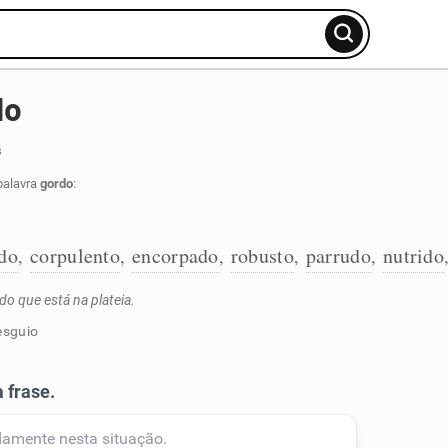
do
s
palavra
gordo
:
do
corpulento
encorpado
robusto
parrudo
nutrido
,
,
,
,
,
do que está na plateia.
esguio