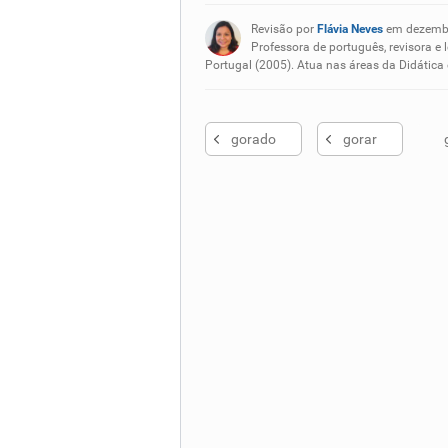
Existem sinônimos incorretos
Revisão por
Flávia Neves
em dezembr
Nenhum dos sinônimos apresent
Professora de português, revisora e 
Portugal (2005). Atua nas áreas da Didática
Outro
gorado
gorar