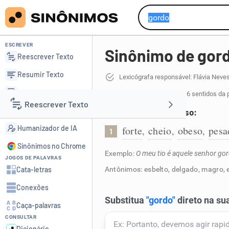
ESCREVER
Sinônimo de gor
Reescrever Texto
Resumir Texto
Lexicógrafa responsável: Flávia Neve
Corrigir Texto
69 sinônimos de gordo
para 6 sentidos da 
Reescrever Texto
Detector de IA
Que está acima do peso:
Humanizador de IA
forte
cheio
obeso
pesa
,
,
,
1
Resumir Texto
Sinônimos no Chrome
Exemplo:
O meu tio é aquele senhor gor
JOGOS DE PALAVRAS
Corrigir Texto
Cata-letras
Antônimos: esbelto, delgado, magro, 
Conexões
Detector de IA
Caça-palavras
CONSULTAR
Humanizador de IA
Dicionário