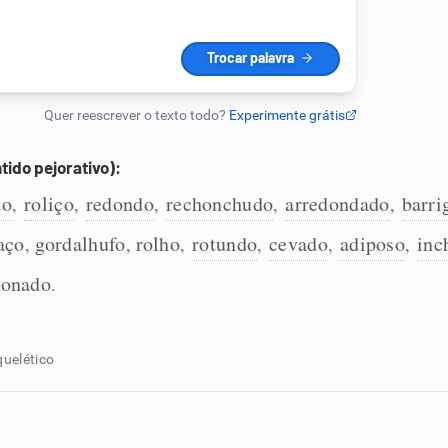
ido pejorativo):
do
roliço
redondo
rechonchudo
arredondado
barri
,
,
,
,
,
aço
gordalhufo
rolho
rotundo
cevado
adiposo
inc
,
,
,
,
,
,
ronado
.
quelético