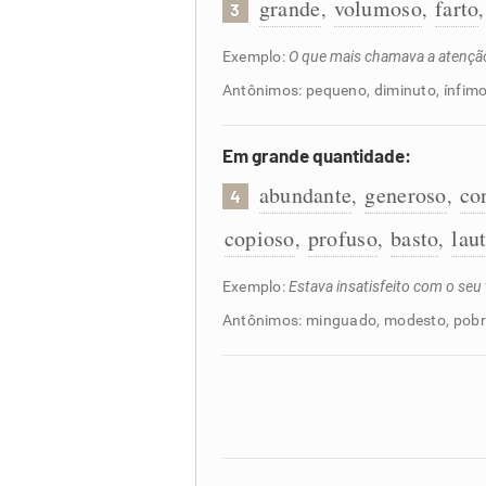
grande
volumoso
farto
,
,
3
Exemplo:
O que mais chamava a atenção
Antônimos: pequeno, diminuto, ínfim
Em grande quantidade:
abundante
generoso
co
,
,
4
copioso
profuso
basto
lau
,
,
,
Exemplo:
Estava insatisfeito com o seu
Antônimos: minguado, modesto, pob