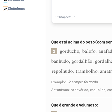
Sinônimos
Cata-letras
Conexões
Que está acima do peso (com sent
gorducho
balofo
anafa
,
,
2
Caça-palavras
banhudo
gordalhão
gordalh
,
,
repolhudo
trambolho
amat
,
,
Dicionário
Exemplo:
Ele sempre foi gordo.
Antônimos: cadavérico, esquálido, es
Sinônimos
Que é grande e volumoso: