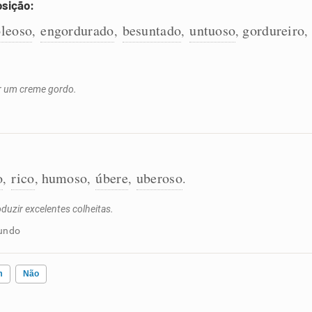
osição:
oleoso
engordurado
besuntado
untuoso
gordureiro
,
,
,
,
,
ar um creme gordo.
o
rico
humoso
úbere
uberoso
,
,
,
,
.
duzir excelentes colheitas.
cundo
m
Não