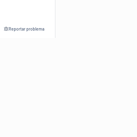
Reportar problema
Consultar
Escrev
Dicionário
Reescre
Sinônimos
Parafra
Conjugação
Corrigir
Antônimos
Resumir