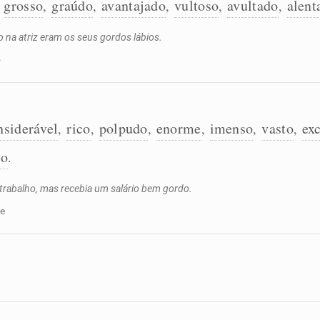
grosso
graúdo
avantajado
vultoso
avultado
alent
,
,
,
,
,
,
 na atriz eram os seus gordos lábios.
o
nsiderável
rico
polpudo
enorme
imenso
vasto
ex
,
,
,
,
,
,
to
.
 trabalho, mas recebia um salário bem gordo.
re