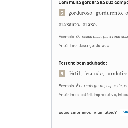
Com muita gordura na sua comp
gorduroso
gordurento
,
,
5
graxento
graxo
,
.
Exemplo:
O médico disse para você us
Antônimo: desengordurado
Terreno bem adubado:
fértil
fecundo
produtiv
,
,
6
Exemplo:
É um solo gordo, capaz de pro
Antônimos: estéril, improdutivo, infe
Estes sinônimos foram úteis?
Si