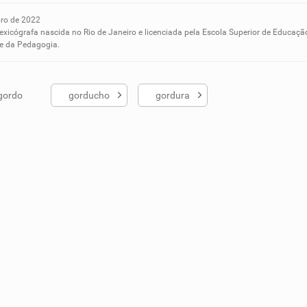
o de 2022
ados me ajudou
lexicógrafa nascida no Rio de Janeiro e licenciada pela Escola Superior de Educaçã
 e da Pedagogia.
gordo
gorducho
gordura