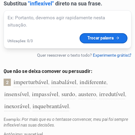
Humanizador de IA
Cata-letras
Conexões
Que não se deixa comover ou persuadir:
Caça-palavras
imperturbável
inabalável
indiferente
,
,
,
2
insensível
impassível
surdo
austero
irredutível
,
,
,
,
,
inexorável
inquebrantável
,
.
Dicionário
Exemplo:
Por mais que eu o tentasse convencer, meu pai foi sempre
Sinônimos
inflexível nas suas decisões.
Antônimo: suscetível