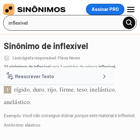
Assinar PRO
MENU
Sinônimo de inflexível
Lexicógrafa responsável: Flávia Neves
33 sinônimos de inflexível
para 3 sentidos da palavra
inflexível
:
Reescrever Texto
Que não se consegue dobrar:
rígido
duro
rijo
firme
teso
inelástico
,
,
,
,
,
,
1
Resumir Texto
anelástico
.
Corrigir Texto
Exemplo:
Você não consegue dobrar porque este material é inflexível.
Antônimo: elástico
Detector de IA