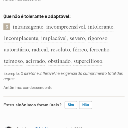
Que não é tolerante e adaptável:
intransigente
incompreensível
intolerante
,
,
,
3
incomplacente
implacável
severo
rigoroso
,
,
,
,
autoritário
radical
resoluto
férreo
ferrenho
,
,
,
,
,
teimoso
acirrado
obstinado
supercilioso
,
,
,
.
Exemplo:
O diretor é inflexível na exigência do cumprimento total das
regras.
Antônimo: condescendente
Estes sinônimos foram úteis?
Sim
Não
Existem sinônimos incorretos