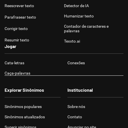
Reescrever texto
Detector de IA
Humanizar texto
Parafrasear texto
Contador de caracteres e
Corrigir texto
palavras
Resumir texto
Texxto.ai
Jogar
Cata-letras
Conexões
Caça-palavras
Explorar Sinônimos
Institucional
Sinônimos populares
Sobre nós
Sinônimos atualizados
Contato
Sugerir sinônimos
Anunciar no site