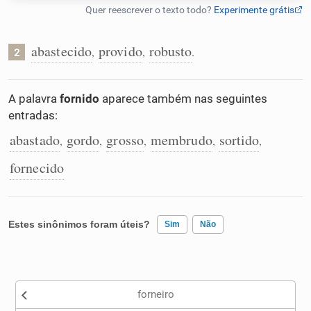
Humanizador de IA
abastecido
provido
robusto
,
,
.
2
Cata-letras
A palavra
fornido
aparece também nas seguintes
entradas:
Conexões
abastado
gordo
grosso
membrudo
sortido
,
,
,
,
,
fornecido
Caça-palavras
Estes sinônimos foram úteis?
Sim
Não
Dicionário
Existem sinônimos incorretos
Sinônimos
forneiro
Nenhum dos sinônimos apresentados me ajudou