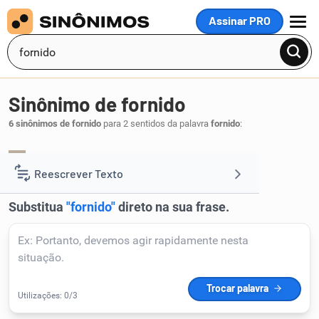
Assinar PRO
MENU
Sinônimo de fornido
6 sinônimos de fornido
para 2 sentidos da palavra
fornido
:
forte
vigoroso
corpulento
,
,
.
1
Reescrever Texto
Resumir Texto
Corrigir Texto
Detector de IA