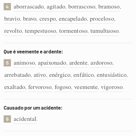
aborrascado
agitado
borrascoso
bramoso
,
,
,
,
4
bravio
bravo
crespo
encapelado
proceloso
,
,
,
,
,
revolto
tempestuoso
tormentoso
tumultuoso
,
,
,
.
Que é veemente e ardente:
animoso
apaixonado
ardente
ardoroso
,
,
,
,
5
arrebatado
ativo
enérgico
enfático
entusiástico
,
,
,
,
,
exaltado
fervoroso
fogoso
veemente
vigoroso
,
,
,
,
.
Causado por um acidente:
acidental
.
6