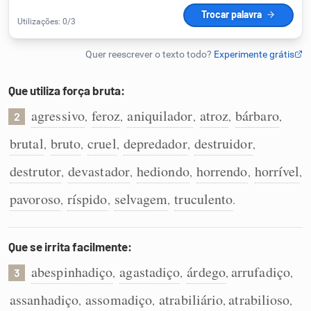
Humanizador de IA
Que utiliza força bruta:
Cata-letras
agressivo
feroz
aniquilador
atroz
bárbaro
,
,
,
,
,
2
Conexões
brutal
bruto
cruel
depredador
destruidor
,
,
,
,
,
destrutor
devastador
hediondo
horrendo
horrível
,
,
,
,
,
Caça-palavras
pavoroso
ríspido
selvagem
truculento
,
,
,
.
Que se irrita facilmente:
Dicionário
abespinhadiço
agastadiço
árdego
arrufadiço
,
,
,
,
3
Sinônimos
assanhadiço
assomadiço
atrabiliário
atrabilioso
,
,
,
,