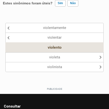
Estes sinônimos foram úteis?
Sim
Não
Existem sinônimos incorretos
violentamente
Nenhum dos sinônimos apresentados me ajudou
violentar
Outro
violento
violeta
violinista
Consultar