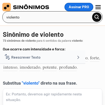
Assinar PRO
MENU
Sinônimo de violento
73 sinônimos de violento
para 6 sentidos da palavra
violento
:
Que ocorre com intensidade e força:
descontrolado
descomedido
impetuoso
forte
Reescrever Texto
,
,
,
,
1
intenso
imoderado
potente
profundo
,
,
,
.
Resumir Texto
Corrigir Texto
Detector de IA