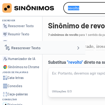
ESCREVER
Sinônimo de revo
Reescrever Texto
Resumir Texto
7 sinônimos de revolto
para 1 sentido da p
Corrigir Texto
abespinhado
irado
iros
,
,
1
Reescrever Texto
Detector de IA
Humanizador de IA
Resumir Texto
Sinônimos no Chrome
JOGOS DE PALAVRAS
Corrigir Texto
Cata-letras
Conexões
Detector de IA
Caça-palavras
CONSULTAR
Humanizador de IA
Dicionário