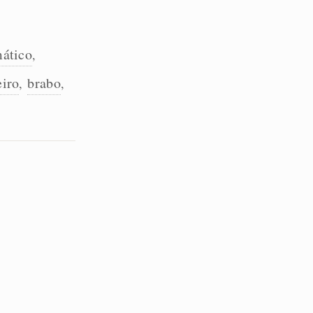
ático
,
eiro
brabo
,
,