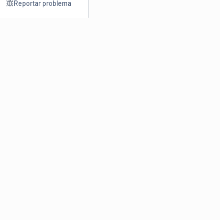
Reportar problema
Consultar
Escrev
Dicionário
Reescre
Sinônimos
Parafra
Conjugação
Corrigir
Antônimos
Resumir
O
Dicionário Online de Sinônimos
é parte do
Dicio.com.br
e
conta com mais de 30 mil sinônimos de palavras e de expressões
em português do Brasil.