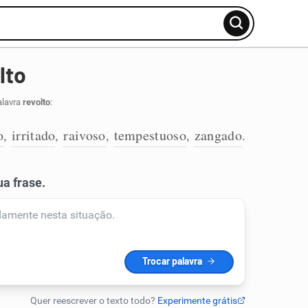
lto
alavra
revolto
:
o
irritado
raivoso
tempestuoso
zangado
,
,
,
,
.