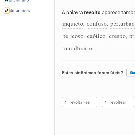
Sinônimos
A palavra
revolto
aparece també
inquieto
confuso
perturba
,
,
Cata-letras
belicoso
caótico
crespo
pr
,
,
,
Conexões
tumultuário
Caça-palavras
Estes sinônimos foram úteis?
Si
Existem sinônimos incorretos
Dicionário
revoltar-se
revoltear
Nenhum dos sinônimos apresent
Sinônimos
Outro