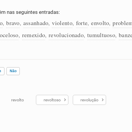
m nas seguintes entradas:
do
bravo
assanhado
violento
forte
envolto
problem
,
,
,
,
,
,
oceloso
remexido
revolucionado
tumultuoso
banz
,
,
,
,
m
Não
revolto
revoltoso
revolução
ados me ajudou