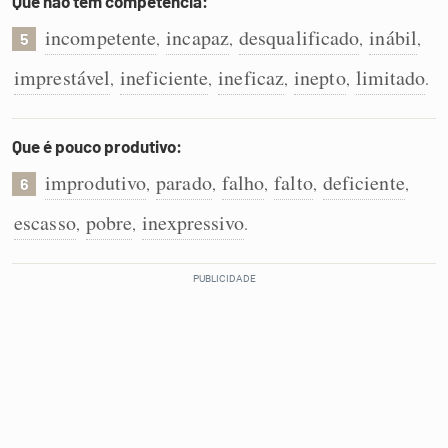
Que não tem competência:
incompetente
incapaz
desqualificado
inábil
,
,
,
,
5
imprestável
ineficiente
ineficaz
inepto
limitado
,
,
,
,
.
Que é pouco produtivo:
improdutivo
parado
falho
falto
deficiente
,
,
,
,
,
6
escasso
pobre
inexpressivo
,
,
.