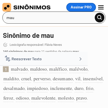
Assinar PRO
MENU
Sinônimo de mau
Lexicógrafa responsável: Flávia Neves
160 sinônimos de mau
para 11 sentidos da palavra
mau
:
Reescrever Texto
Que faz maldades:
malvado
maldoso
maléfico
malévolo
,
,
,
,
1
Resumir Texto
maldito
cruel
perverso
desumano
vil
insensível
,
,
,
,
,
,
Corrigir Texto
desalmado
impiedoso
inclemente
duro
frio
,
,
,
,
,
feroz
odioso
malevolente
molesto
pravo
,
,
,
,
.
Detector de IA