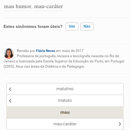
mau humor
mau-caráter
,
Estes sinônimos foram úteis?
Sim
Não
Existem sinônimos incorretos
Revisão por
Flávia Neves
em maio de 2017
Nenhum dos sinônimos apresentados me ajudou
Professora de português, revisora e lexicógrafa nascida no Rio de
Janeiro e licenciada pela Escola Superior de Educação do Porto, em Portugal
(2005). Atua nas áreas da Didática e da Pedagogia.
Outro
matutino
matuto
mau
mau-caráter