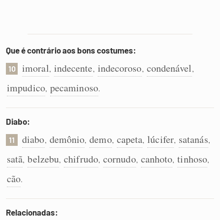
Que é contrário aos bons costumes:
imoral
indecente
indecoroso
condenável
,
,
,
,
10
impudico
pecaminoso
,
.
Diabo:
diabo
demônio
demo
capeta
lúcifer
satanás
,
,
,
,
,
,
11
satã
belzebu
chifrudo
cornudo
canhoto
tinhoso
,
,
,
,
,
,
cão
.
Relacionadas: