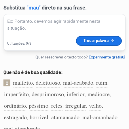
Humanizador de IA
Cata-letras
Conexões
Caça-palavras
Que não é de boa qualidade:
malfeito
defeituoso
mal-acabado
ruim
,
,
,
,
2
imperfeito
desprimoroso
inferior
medíocre
,
,
,
,
Dicionário
ordinário
péssimo
reles
irregular
velho
,
,
,
,
,
estragado
horrível
atamancado
mal-amanhado
,
,
,
,
Sinônimos
mal-ajambrado
.