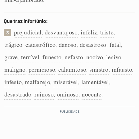
Que traz infortúnio:
prejudicial
desvantajoso
infeliz
triste
,
,
,
,
3
trágico
catastrófico
danoso
desastroso
fatal
,
,
,
,
,
grave
terrível
funesto
nefasto
nocivo
lesivo
,
,
,
,
,
,
maligno
pernicioso
calamitoso
sinistro
infausto
,
,
,
,
,
infesto
malfazejo
miserável
lamentável
,
,
,
,
desastrado
ruinoso
ominoso
nocente
,
,
,
.