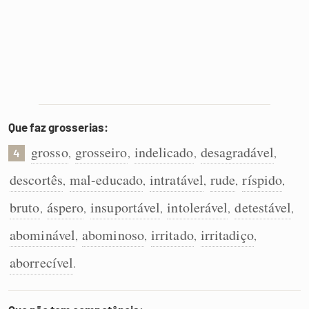
Que faz grosserias:
grosso
grosseiro
indelicado
desagradável
,
,
,
,
4
descortês
mal-educado
intratável
rude
ríspido
,
,
,
,
,
bruto
áspero
insuportável
intolerável
detestável
,
,
,
,
,
abominável
abominoso
irritado
irritadiço
,
,
,
,
aborrecível
.