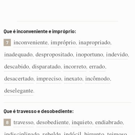
Que é inconveniente e impróprio:
inconveniente
impróprio
inapropriado
,
,
,
7
inadequado
despropositado
inoportuno
indevido
,
,
,
,
descabido
disparatado
incorreto
errado
,
,
,
,
desacertado
impreciso
inexato
incômodo
,
,
,
,
deselegante
.
Que é travesso e desobediente:
travesso
desobediente
inquieto
endiabrado
,
,
,
,
8
indisciplinado
rebelde
indócil
birrento
teimoso
,
,
,
,
,