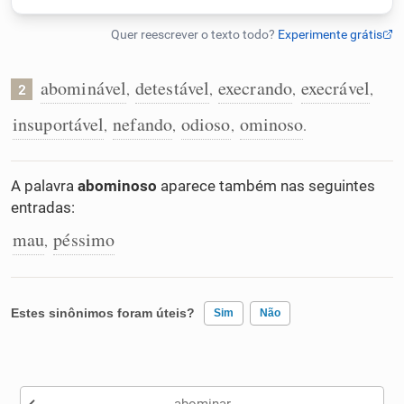
Humanizador de IA
abominável
detestável
execrando
execrável
,
,
,
,
2
Cata-letras
insuportável
nefando
odioso
ominoso
,
,
,
.
Conexões
A palavra
abominoso
aparece também nas seguintes
entradas:
Caça-palavras
mau
péssimo
,
Estes sinônimos foram úteis?
Sim
Não
Dicionário
Existem sinônimos incorretos
Sinônimos