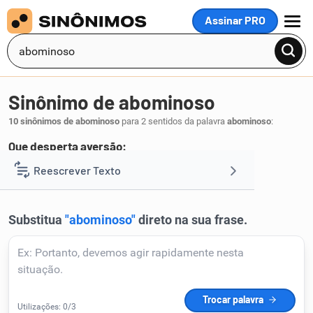
Assinar PRO
MENU
Sinônimo de abominoso
10 sinônimos de abominoso
para 2 sentidos da palavra
abominoso
:
Que desperta aversão:
ominoso
detestável
Reescrever Texto
,
.
1
Resumir Texto
Corrigir Texto
Detector de IA