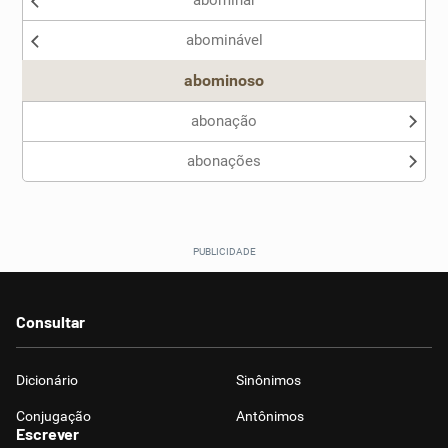
abominar
Nenhum dos sinônimos apresentados me ajudou
abominável
Outro
abominoso
abonação
abonações
Consultar
Dicionário
Sinônimos
Conjugação
Antônimos
Escrever