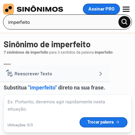
Assinar PRO
MENU
Sinônimo de imperfeito
7 sinônimos de imperfeito
para 3 sentidos da palavra
imperfeito
:
incompleto
inacabado
fraco
,
,
.
1
Reescrever Texto
Resumir Texto
Corrigir Texto
Detector de IA