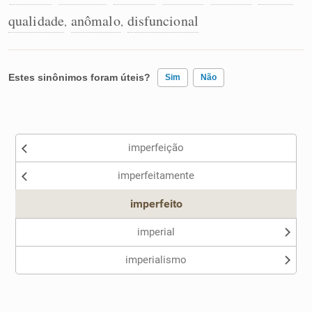
qualidade
anômalo
disfuncional
,
,
Estes sinônimos foram úteis?
Sim
Não
Existem sinônimos incorretos
imperfeição
Nenhum dos sinônimos apresentados me ajudou
imperfeitamente
Outro
imperfeito
imperial
imperialismo