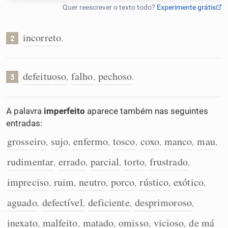
Humanizador de IA
incorreto
.
2
Cata-letras
defeituoso
falho
pechoso
,
,
.
3
Conexões
A palavra
imperfeito
aparece também nas seguintes
entradas:
Caça-palavras
grosseiro
sujo
enfermo
tosco
coxo
manco
mau
,
,
,
,
,
,
,
rudimentar
errado
parcial
torto
frustrado
,
,
,
,
,
impreciso
ruim
neutro
porco
rústico
exótico
Dicionário
,
,
,
,
,
,
aguado
defectível
deficiente
desprimoroso
,
,
,
,
Sinônimos
inexato
malfeito
matado
omisso
vicioso
de má
,
,
,
,
,