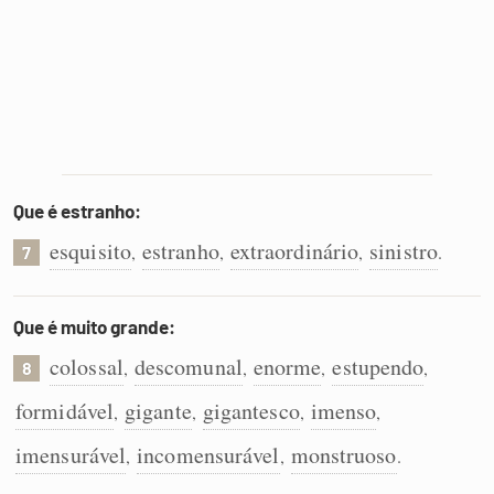
Que é estranho:
esquisito
estranho
extraordinário
sinistro
,
,
,
.
7
Que é muito grande:
colossal
descomunal
enorme
estupendo
,
,
,
,
8
formidável
gigante
gigantesco
imenso
,
,
,
,
imensurável
incomensurável
monstruoso
,
,
.