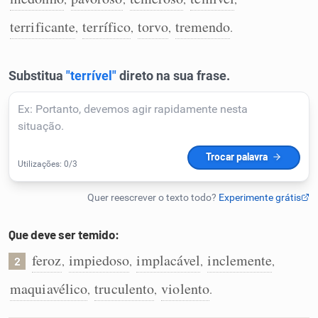
Humanizador de IA
terrificante
terrífico
torvo
tremendo
,
,
,
.
Cata-letras
Conexões
Caça-palavras
Que deve ser temido:
Dicionário
feroz
impiedoso
implacável
inclemente
,
,
,
,
2
maquiavélico
truculento
violento
,
,
.
Sinônimos