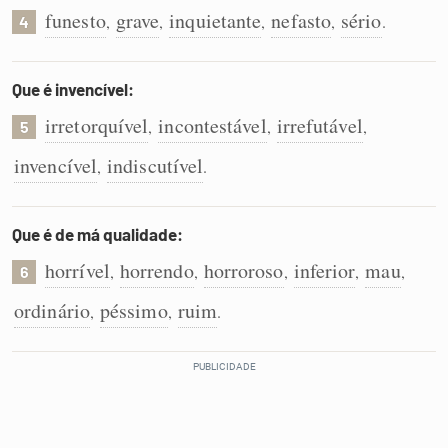
funesto
grave
inquietante
nefasto
sério
,
,
,
,
.
4
Que é invencível:
irretorquível
incontestável
irrefutável
,
,
,
5
invencível
indiscutível
,
.
Que é de má qualidade:
horrível
horrendo
horroroso
inferior
mau
,
,
,
,
,
6
ordinário
péssimo
ruim
,
,
.