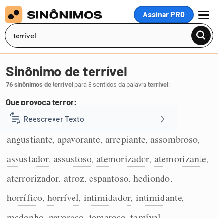
Assinar PRO
MENU
Sinônimo de terrível
76 sinônimos de terrível
para 8 sentidos da palavra
terrível
:
Que provoca terror:
aterrorizante
aterrador
amedrontador
Reescrever Texto
,
,
,
1
angustiante
apavorante
arrepiante
assombroso
,
,
,
,
Resumir Texto
assustador
assustoso
atemorizador
atemorizante
,
,
,
,
Corrigir Texto
aterrorizador
atroz
espantoso
hediondo
,
,
,
,
horrífico
horrível
intimidador
intimidante
,
,
,
,
Detector de IA
medonho
pavoroso
temeroso
temível
,
,
,
,