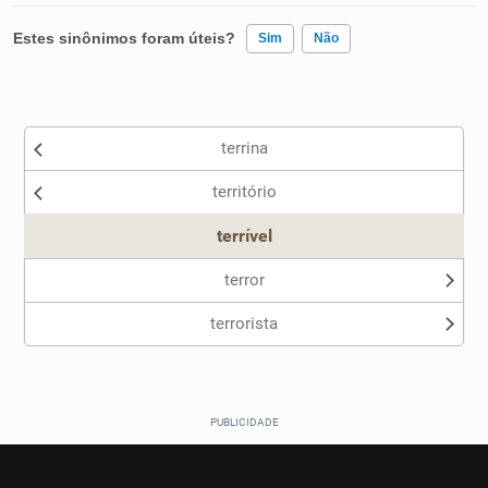
Estes sinônimos foram úteis?
Sim
Não
Existem sinônimos incorretos
terrina
Nenhum dos sinônimos apresentados me ajudou
território
Outro
terrível
terror
terrorista