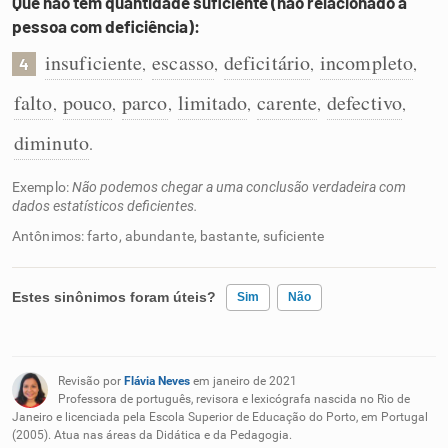
Que não tem quantidade suficiente (não relacionado a
pessoa com deficiência):
insuficiente
escasso
deficitário
incompleto
,
,
,
,
4
falto
pouco
parco
limitado
carente
defectivo
,
,
,
,
,
,
diminuto
.
Exemplo:
Não podemos chegar a uma conclusão verdadeira com
dados estatísticos deficientes.
Antônimos: farto, abundante, bastante, suficiente
Estes sinônimos foram úteis?
Sim
Não
Existem sinônimos incorretos
Revisão por
Flávia Neves
em janeiro de 2021
Nenhum dos sinônimos apresentados me ajudou
Professora de português, revisora e lexicógrafa nascida no Rio de
Janeiro e licenciada pela Escola Superior de Educação do Porto, em Portugal
(2005). Atua nas áreas da Didática e da Pedagogia.
Outro