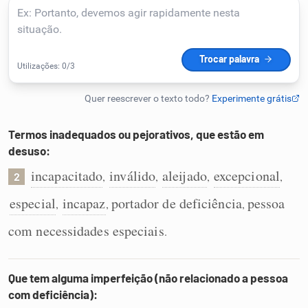
Humanizador de IA
Cata-letras
Conexões
Termos inadequados ou pejorativos, que estão em
desuso:
Caça-palavras
incapacitado
inválido
aleijado
excepcional
,
,
,
,
2
especial
incapaz
portador de deficiência
pessoa
,
,
,
com necessidades especiais
.
Dicionário
Que tem alguma imperfeição (não relacionado a pessoa
Sinônimos
com deficiência):