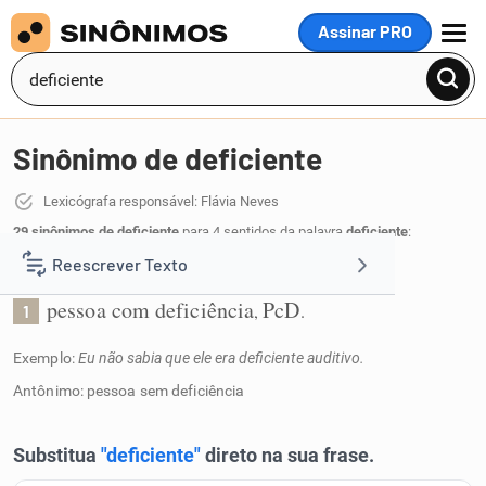
Assinar PRO
MENU
Sinônimo de deficiente
Lexicógrafa responsável: Flávia Neves
29 sinônimos de deficiente
para 4 sentidos da palavra
deficiente
:
Reescrever Texto
Pessoa com algum tipo de deficiência:
pessoa com deficiência
PcD
,
.
1
Resumir Texto
Exemplo:
Eu não sabia que ele era deficiente auditivo.
Corrigir Texto
Antônimo: pessoa sem deficiência
Detector de IA