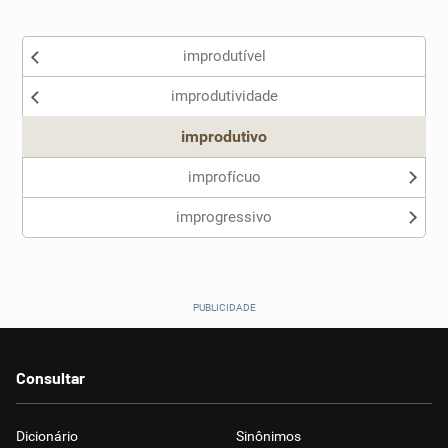
Existem sinônimos incorretos
improdutível
Nenhum dos sinônimos apresentados me ajudou
improdutividade
Outro
improdutivo
improfícuo
improgressivo
Consultar
Dicionário
Sinônimos