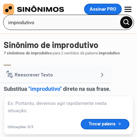
Assinar PRO
MENU
Sinônimo de improdutivo
7 sinônimos de improdutivo
para 2 sentidos da palavra
improdutivo
:
inútil
frustrado
infrutífero
,
,
.
1
Reescrever Texto
Resumir Texto
Corrigir Texto
Detector de IA