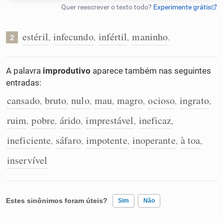
Humanizador de IA
estéril
infecundo
infértil
maninho
,
,
,
.
2
Cata-letras
A palavra
improdutivo
aparece também nas seguintes
entradas:
Conexões
cansado
bruto
nulo
mau
magro
ocioso
ingrato
,
,
,
,
,
,
,
ruim
pobre
árido
imprestável
ineficaz
,
,
,
,
,
Caça-palavras
ineficiente
sáfaro
impotente
inoperante
à toa
,
,
,
,
,
inservível
Dicionário
Estes sinônimos foram úteis?
Sim
Não
Sinônimos