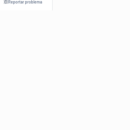
Reportar problema
Consultar
Escrev
Dicionário
Reescre
Sinônimos
Parafra
Conjugação
Corrigir
Antônimos
Resumir
O
Dicionário Online de Sinônimos
é parte do
Dicio.com.br
e
conta com mais de 30 mil sinônimos de palavras e de expressões
em português do Brasil.