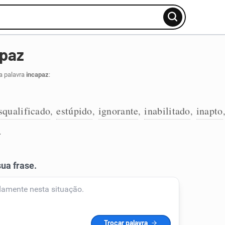
apaz
a palavra
incapaz
:
squalificado
estúpido
ignorante
inabilitado
inapto
,
,
,
,
.