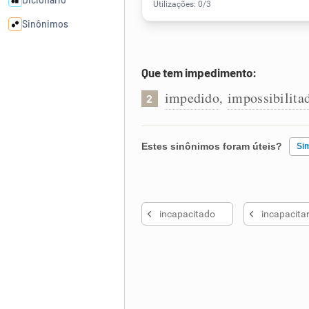
Sinônimos
Cata-letras
Que tem impedimento:
impedido
impossibilita
,
2
Conexões
Caça-palavras
Estes sinônimos foram úteis?
Si
Existem sinônimos incorretos
incapacitado
incapacita
Nenhum dos sinônimos apresent
Dicionário
Outro
Sinônimos