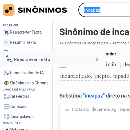
ESCREVER
Sinônimo de inc
Reescrever Texto
Resumir Texto
12 sinônimos de incapaz
para 2 sentidos d
Corrigir Texto
Que não tem competência:
Reescrever Texto
Detector de IA
incompetente
inábil
de
,
,
1
Humanizador de IA
incapacitado
inepto
tapado
,
,
Resumir Texto
Sinônimos no Chrome
JOGOS DE PALAVRAS
Corrigir Texto
Cata-letras
Conexões
Detector de IA
Caça-palavras
CONSULTAR
Humanizador de IA
Dicionário