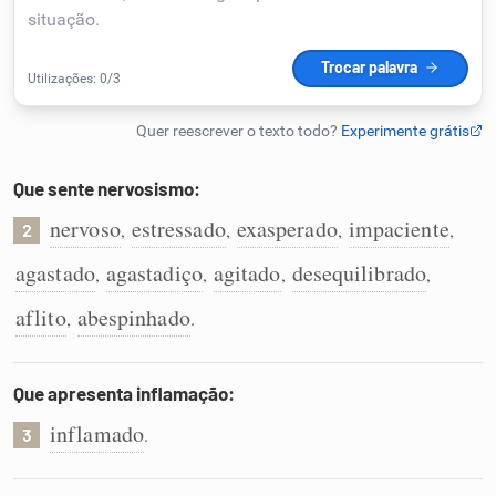
Humanizador de IA
Cata-letras
Que sente nervosismo:
Conexões
nervoso
estressado
exasperado
impaciente
,
,
,
,
2
agastado
agastadiço
agitado
desequilibrado
,
,
,
,
Caça-palavras
aflito
abespinhado
,
.
Que apresenta inflamação:
Dicionário
inflamado
.
3
Sinônimos