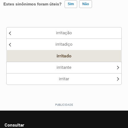
Estes sinônimos foram úteis?
Sim
Não
Existem sinônimos incorretos
irritação
Nenhum dos sinônimos apresentados me ajudou
irritadiço
Outro
irritado
irritante
irritar
Consultar