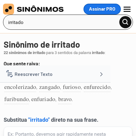
Assinar PRO
MENU
Sinônimo de irritado
22 sinônimos de irritado
para 3 sentidos da palavra
irritado
:
Que sente raiva:
irado
raivoso
enraivecido
colérico
Reescrever Texto
,
,
,
,
1
encolerizado
zangado
furioso
enfurecido
,
,
,
,
Resumir Texto
furibundo
enfuriado
bravo
,
,
.
Corrigir Texto
Detector de IA