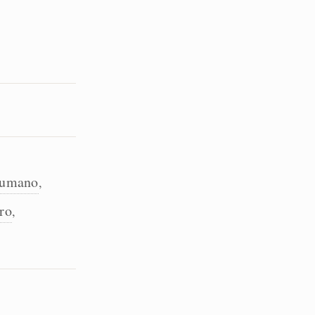
numano
,
ro
,