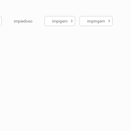
impiedoso
impigem
impingem
ados me ajudou