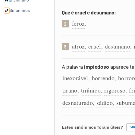
Sinônimos
Que é cruel e desumano:
feroz
.
2
Cata-letras
atroz
cruel
desumano
Conexões
,
,
,
3
Caça-palavras
A palavra
impiedoso
aparece ta
inexorável
horrendo
horror
,
,
tirano
tirânico
rigoroso
fr
,
,
,
Dicionário
desnaturado
sádico
subum
,
,
Sinônimos
Estes sinônimos foram úteis?
Si