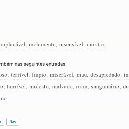
implacável
inclemente
insensível
mordaz
,
,
,
.
mbém nas seguintes entradas:
oso
terrível
ímpio
miserável
mau
desapiedado
i
,
,
,
,
,
,
io
horrível
molesto
malvado
ruim
sanguinário
du
,
,
,
,
,
,
ano
m
Não