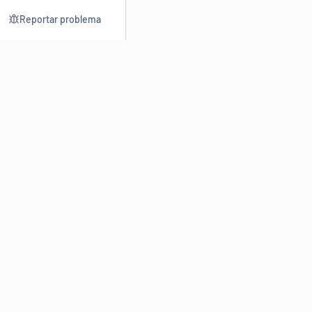
Reportar problema
Consultar
Escrev
Dicionário
Reescre
Sinônimos
Parafra
Conjugação
Corrigir
Antônimos
Resumir
O
Dicionário Online de Sinônimos
é parte do
Dicio.com.br
e
conta com mais de 30 mil sinônimos de palavras e de expressões