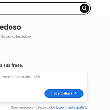
iedoso
s da palavra
impiedoso
: