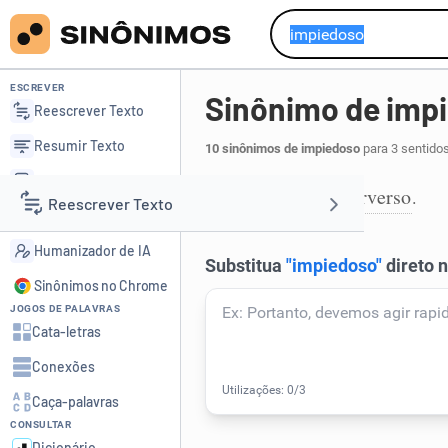
ESCREVER
Sinônimo de imp
Reescrever Texto
Resumir Texto
10 sinônimos de impiedoso
para 3 sentido
Corrigir Texto
desalmado
perverso
,
.
1
Reescrever Texto
Detector de IA
Humanizador de IA
Resumir Texto
Sinônimos no Chrome
JOGOS DE PALAVRAS
Corrigir Texto
Cata-letras
Conexões
Detector de IA
Caça-palavras
CONSULTAR
Humanizador de IA
Dicionário