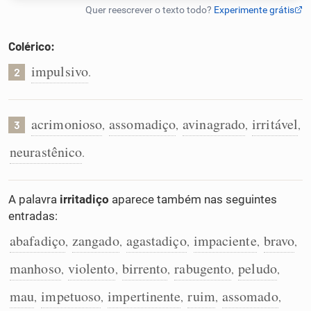
Humanizador de IA
Colérico:
impulsivo
.
2
Cata-letras
acrimonioso
assomadiço
avinagrado
irritável
,
,
,
,
3
Conexões
neurastênico
.
Caça-palavras
A palavra
irritadiço
aparece também nas seguintes
entradas:
abafadiço
zangado
agastadiço
impaciente
bravo
,
,
,
,
,
Dicionário
manhoso
violento
birrento
rabugento
peludo
,
,
,
,
,
Sinônimos
mau
impetuoso
impertinente
ruim
assomado
,
,
,
,
,