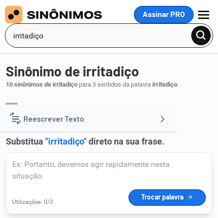
Assinar PRO
MENU
Sinônimo de irritadiço
10 sinônimos de irritadiço
para 3 sentidos da palavra
irritadiço
:
genioso
agressivo
irascível
colérico
,
,
,
.
1
Reescrever Texto
Resumir Texto
Corrigir Texto
Detector de IA