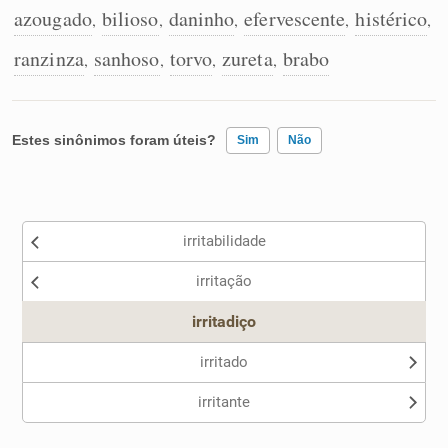
azougado
bilioso
daninho
efervescente
histérico
,
,
,
,
,
ranzinza
sanhoso
torvo
zureta
brabo
,
,
,
,
Estes sinônimos foram úteis?
Sim
Não
Existem sinônimos incorretos
irritabilidade
Nenhum dos sinônimos apresentados me ajudou
irritação
Outro
irritadiço
irritado
irritante