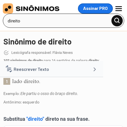
Assinar PRO
MENU
Sinônimo de direito
Lexicógrafa responsável: Flávia Neves
102 sinônimos de direito
para 16 sentidos da palavra
direito
:
Reescrever Texto
Relativo ao lado direito:
lado direito
.
1
Resumir Texto
Exemplo:
Ele partiu o osso do braço direito.
Corrigir Texto
Antônimo: esquerdo
Detector de IA