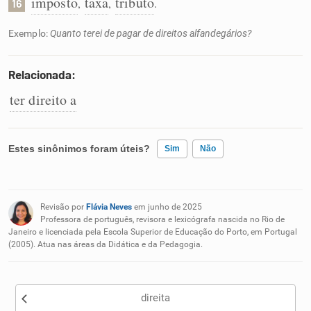
imposto
taxa
tributo
,
,
.
16
Exemplo:
Quanto terei de pagar de direitos alfandegários?
Relacionada:
ter direito a
Estes sinônimos foram úteis?
Sim
Não
Existem sinônimos incorretos
Revisão por
Flávia Neves
em junho de 2025
Nenhum dos sinônimos apresentados me ajudou
Professora de português, revisora e lexicógrafa nascida no Rio de
Janeiro e licenciada pela Escola Superior de Educação do Porto, em Portugal
(2005). Atua nas áreas da Didática e da Pedagogia.
Outro
direita