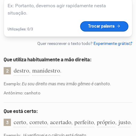
Humanizador de IA
Cata-letras
Conexões
Que utiliza habitualmente a mão direita:
destro
manidestro
,
.
2
Caça-palavras
Exemplo:
Eu sou direito mas meu irmão gêmeo é canhoto.
Antônimo: canhoto
Dicionário
Que está certo:
certo
correto
acertado
perfeito
próprio
justo
,
,
,
,
,
.
3
Sinônimos
Exemplo:
Já verifiquei e o cálculo está direito.