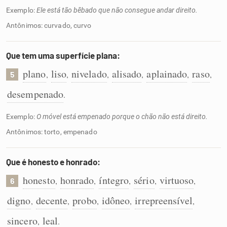
Exemplo:
Ele está tão bêbado que não consegue andar direito.
Antônimos: curvado, curvo
Que tem uma superfície plana:
plano
liso
nivelado
alisado
aplainado
raso
,
,
,
,
,
,
5
desempenado
.
Exemplo:
O móvel está empenado porque o chão não está direito.
Antônimos: torto, empenado
Que é honesto e honrado:
honesto
honrado
íntegro
sério
virtuoso
,
,
,
,
,
6
digno
decente
probo
idôneo
irrepreensível
,
,
,
,
,
sincero
leal
,
.