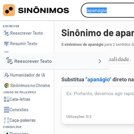
ESCREVER
Sinônimo de apa
Reescrever Texto
Resumir Texto
5 sinônimos de apanágio
para 2 sentidos d
Corrigir Texto
propriedade
qualidade
,
.
1
Reescrever Texto
Detector de IA
Humanizador de IA
Resumir Texto
Sinônimos no Chrome
JOGOS DE PALAVRAS
Corrigir Texto
Cata-letras
Conexões
Detector de IA
Caça-palavras
CONSULTAR
Humanizador de IA
Dicionário