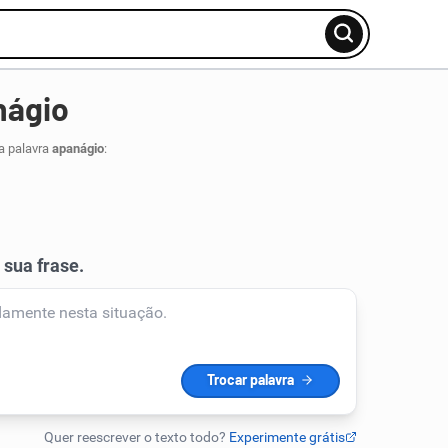
nágio
a palavra
apanágio
: