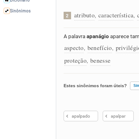
Sinônimos
atributo
característica
,
,
2
Cata-letras
A palavra
apanágio
aparece tam
aspecto
benefício
privilégi
Conexões
,
,
proteção
benesse
,
Caça-palavras
Estes sinônimos foram úteis?
Si
Dicionário
Existem sinônimos incorretos
Sinônimos
apalpado
apalpar
Nenhum dos sinônimos apresent
Outro