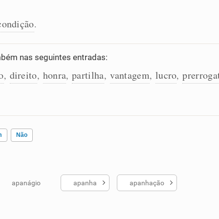
condição
.
bém nas seguintes entradas:
o
direito
honra
partilha
vantagem
lucro
prerroga
,
,
,
,
,
,
m
Não
apanágio
apanha
apanhação
ados me ajudou