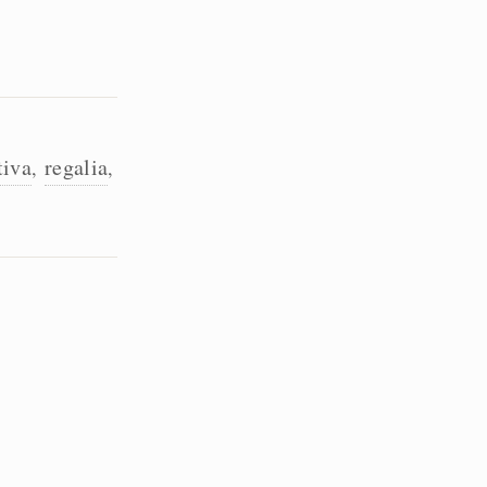
tiva
regalia
,
,