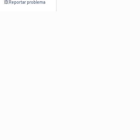
Reportar problema
Consultar
Escrev
Dicionário
Reescre
Sinônimos
Parafra
Conjugação
Corrigir
Antônimos
Resumir
O
Dicionário Online de Sinônimos
é parte do
Dicio.com.br
e
conta com mais de 30 mil sinônimos de palavras e de expressões
em português do Brasil.