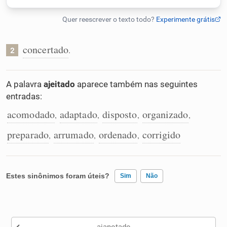
Humanizador de IA
concertado
.
2
Cata-letras
A palavra
ajeitado
aparece também nas seguintes
entradas:
Conexões
acomodado
adaptado
disposto
organizado
,
,
,
,
Caça-palavras
preparado
arrumado
ordenado
corrigido
,
,
,
Estes sinônimos foram úteis?
Sim
Não
Dicionário
Existem sinônimos incorretos
Sinônimos