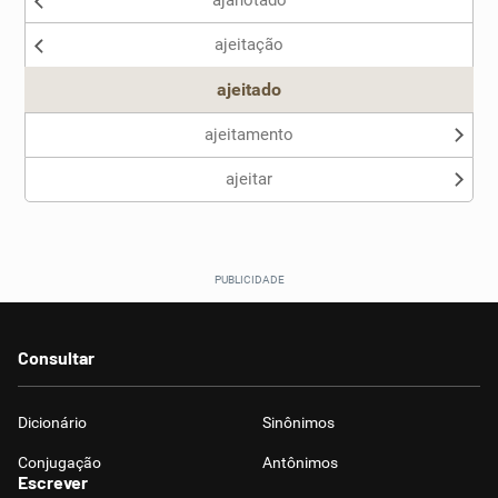
ajanotado
Nenhum dos sinônimos apresentados me ajudou
ajeitação
Outro
ajeitado
ajeitamento
ajeitar
Consultar
Dicionário
Sinônimos
Conjugação
Antônimos
Escrever