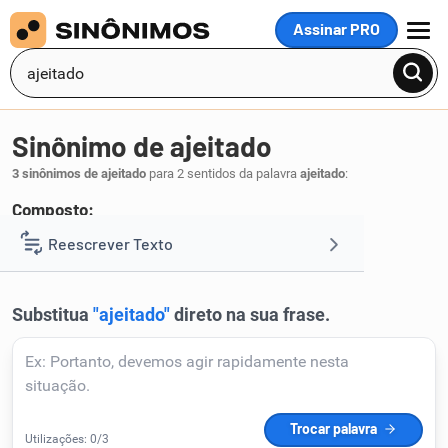
Assinar PRO
MENU
Sinônimo de ajeitado
3 sinônimos de ajeitado
para 2 sentidos da palavra
ajeitado
:
Composto:
direito
composto
Reescrever Texto
,
.
1
Resumir Texto
Corrigir Texto
Detector de IA