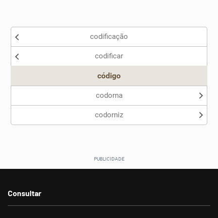
Existem sinônimos incorretos
codificação
Nenhum dos sinônimos apresentados me ajudou
codificar
Outro
código
codorna
codorniz
Consultar