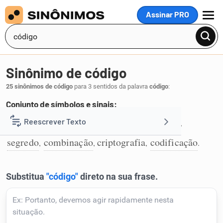
Assinar PRO
MENU
Sinônimo de código
25 sinônimos de código
para 3 sentidos da palavra
código
:
Conjunto de símbolos e sinais:
símbolo
sinal
linguagem
cifra
chave
Reescrever Texto
,
,
,
,
,
1
segredo
combinação
criptografia
codificação
,
,
,
.
Resumir Texto
Corrigir Texto
Detector de IA