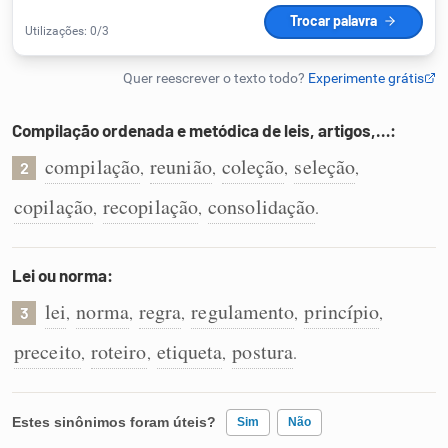
Humanizador de IA
Compilação ordenada e metódica de leis, artigos,…:
Cata-letras
compilação
reunião
coleção
seleção
,
,
,
,
2
Conexões
copilação
recopilação
consolidação
,
,
.
Caça-palavras
Lei ou norma:
lei
norma
regra
regulamento
princípio
,
,
,
,
,
3
preceito
roteiro
etiqueta
postura
,
,
,
.
Dicionário
Sinônimos
Estes sinônimos foram úteis?
Sim
Não