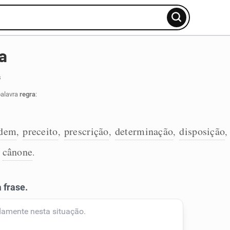
a
s
palavra
regra
:
rdem
preceito
prescrição
determinação
disposição
,
,
,
,
cânone
,
.