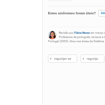
Estes sinônimos foram úteis?
Si
Existem sinônimos incorretos
Revisão por
Flávia Neves
em março 
Nenhum dos sinônimos apresent
Professora de português, revisora e 
Portugal (2005). Atua nas áreas da Didática
Outro
regozijar-se
regozijo