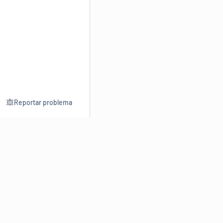
Reportar problema
Consultar
Escrev
Dicionário
Reescre
Sinônimos
Parafra
Conjugação
Corrigir