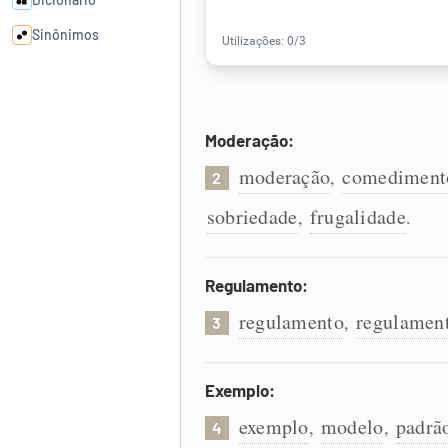
Sinônimos
Cata-letras
Moderação:
Conexões
moderação
comediment
,
2
Caça-palavras
sobriedade
frugalidade
,
.
Regulamento:
Dicionário
regulamento
regulamen
,
3
Sinônimos
Exemplo:
exemplo
modelo
padrã
,
,
4