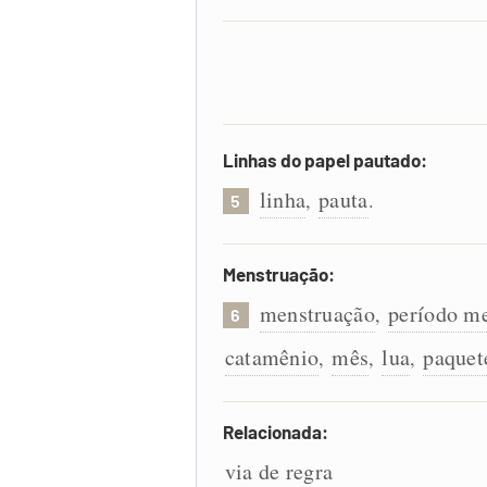
Linhas do papel pautado:
linha
pauta
,
.
5
Menstruação:
menstruação
período me
,
6
catamênio
mês
lua
paquet
,
,
,
Relacionada:
via de regra