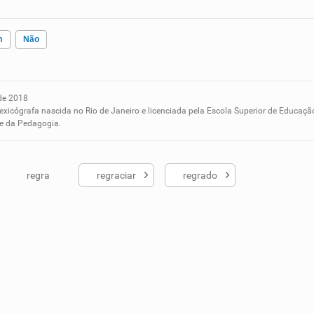
m
Não
de 2018
ados me ajudou
lexicógrafa nascida no Rio de Janeiro e licenciada pela Escola Superior de Educaçã
 e da Pedagogia.
regra
regraciar
regrado