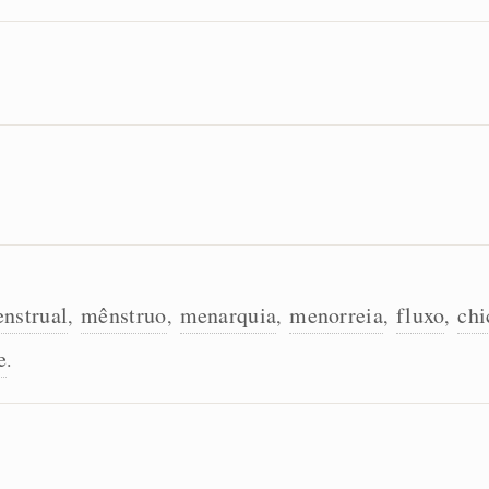
nstrual
mênstruo
menarquia
menorreia
fluxo
chi
,
,
,
,
,
e
.