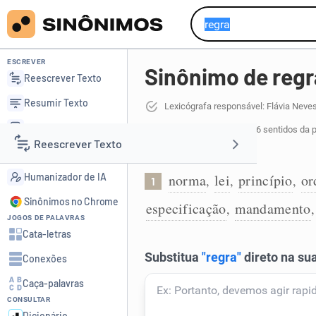
ESCREVER
Sinônimo de regr
Reescrever Texto
Resumir Texto
Lexicógrafa responsável: Flávia Neve
Corrigir Texto
48 sinônimos de regra
para 6 sentidos da 
Reescrever Texto
Detector de IA
Norma:
Humanizador de IA
norma
lei
princípio
o
,
,
,
1
Resumir Texto
Sinônimos no Chrome
especificação
mandamento
,
JOGOS DE PALAVRAS
Corrigir Texto
Cata-letras
Conexões
Detector de IA
Caça-palavras
CONSULTAR
Humanizador de IA
Dicionário