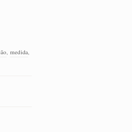
ção
medida
,
,