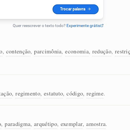
o
contenção
parcimônia
economia
redução
restri
,
,
,
,
,
tação
regimento
estatuto
código
regime
,
,
,
,
.
o
paradigma
arquétipo
exemplar
amostra
,
,
,
,
.