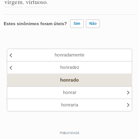
virgem
virtuoso
,
.
Estes sinônimos foram úteis?
Sim
Não
Existem sinônimos incorretos
honradamente
Nenhum dos sinônimos apresentados me ajudou
honradez
Outro
honrado
honrar
honraria