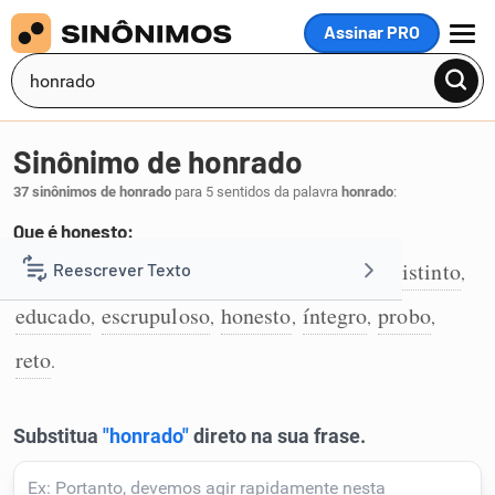
Assinar PRO
MENU
Sinônimo de honrado
37 sinônimos de honrado
para 5 sentidos da palavra
honrado
:
Que é honesto:
bom
correto
decente
digno
direito
distinto
Reescrever Texto
,
,
,
,
,
,
1
educado
escrupuloso
honesto
íntegro
probo
,
,
,
,
,
Resumir Texto
reto
.
Corrigir Texto
Detector de IA