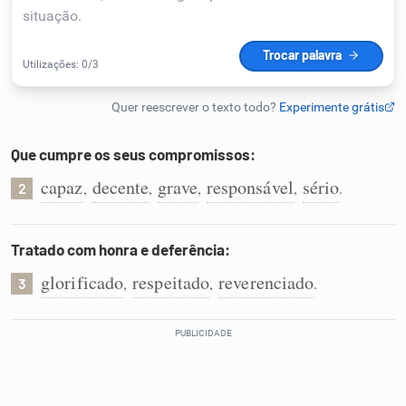
Humanizador de IA
Cata-letras
Que cumpre os seus compromissos:
Conexões
capaz
decente
grave
responsável
sério
,
,
,
,
.
2
Caça-palavras
Tratado com honra e deferência:
glorificado
respeitado
reverenciado
,
,
.
3
Dicionário
Sinônimos