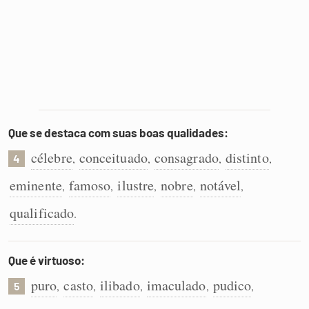
Que se destaca com suas boas qualidades:
célebre
conceituado
consagrado
distinto
,
,
,
,
4
eminente
famoso
ilustre
nobre
notável
,
,
,
,
,
qualificado
.
Que é virtuoso:
puro
casto
ilibado
imaculado
pudico
,
,
,
,
,
5