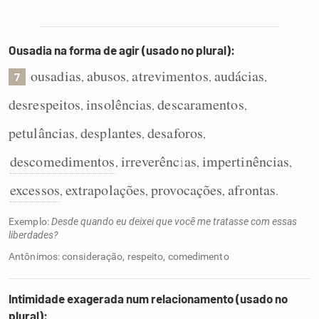
Ousadia na forma de agir (usado no plural):
ousadias
abusos
atrevimentos
audácias
,
,
,
,
7
desrespeitos
insolências
descaramentos
,
,
,
petulâncias
desplantes
desaforos
,
,
,
descomedimentos
irreverências
impertinências
,
,
,
excessos
extrapolações
provocações
afrontas
,
,
,
.
Exemplo:
Desde quando eu deixei que você me tratasse com essas
liberdades?
Antônimos: consideração, respeito, comedimento
Intimidade exagerada num relacionamento (usado no
plural):