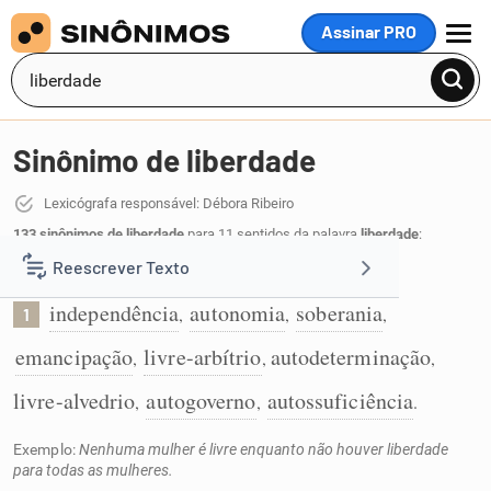
Assinar PRO
MENU
Sinônimo de liberdade
Lexicógrafa responsável: Débora Ribeiro
133 sinônimos de liberdade
para 11 sentidos da palavra
liberdade
:
Reescrever Texto
Condição de independência e de autonomia:
independência
autonomia
soberania
,
,
,
1
Resumir Texto
emancipação
livre-arbítrio
autodeterminação
,
,
,
Corrigir Texto
livre-alvedrio
autogoverno
autossuficiência
,
,
.
Exemplo:
Nenhuma mulher é livre enquanto não houver liberdade
Detector de IA
para todas as mulheres.