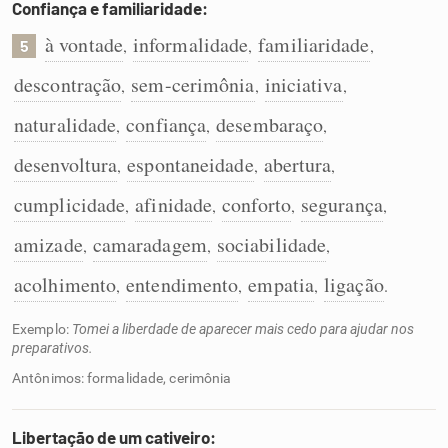
Confiança e familiaridade:
à vontade
informalidade
familiaridade
,
,
,
5
descontração
sem-cerimônia
iniciativa
,
,
,
naturalidade
confiança
desembaraço
,
,
,
desenvoltura
espontaneidade
abertura
,
,
,
cumplicidade
afinidade
conforto
segurança
,
,
,
,
amizade
camaradagem
sociabilidade
,
,
,
acolhimento
entendimento
empatia
ligação
,
,
,
.
Exemplo:
Tomei a liberdade de aparecer mais cedo para ajudar nos
preparativos.
Antônimos: formalidade, cerimônia
Libertação de um cativeiro: