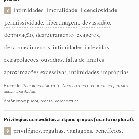
intimidades
imoralidade
licenciosidade
,
,
,
8
permissividade
libertinagem
devassidão
,
,
,
depravação
desregramento
exageros
,
,
,
descomedimentos
intimidades indevidas
,
,
extrapolações
ousadias
falta de limites
,
,
,
aproximações excessivas
intimidades impróprias
,
.
Exemplo:
Pare imediatamente! Nem ao meu namorado eu permito
essas liberdades.
Antônimos: pudor, recato, compostura
Privilégios concedidos a alguns grupos (usado no plural):
privilégios
regalias
vantagens
benefícios
,
,
,
,
9