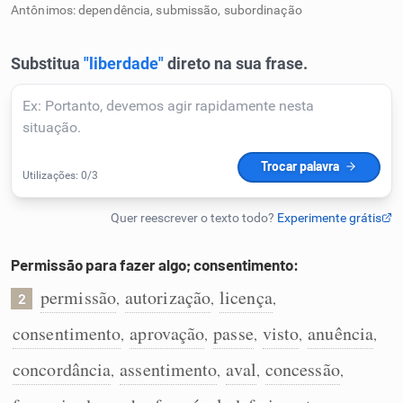
Antônimos: dependência, submissão, subordinação
Humanizador de IA
Cata-letras
Conexões
Caça-palavras
Permissão para fazer algo; consentimento:
permissão
autorização
licença
,
,
,
2
Dicionário
consentimento
aprovação
passe
visto
anuência
,
,
,
,
,
concordância
assentimento
aval
concessão
,
,
,
,
Sinônimos