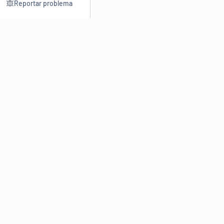
Reportar problema
Consultar
Escrev
Dicionário
Reescre
Sinônimos
Parafra
Conjugação
Corrigir
Antônimos
Resumir
O
Dicionário Online de Sinônimos
é parte do
Dicio.com.br
e
conta com mais de 30 mil sinônimos de palavras e de expressões
em português do Brasil.