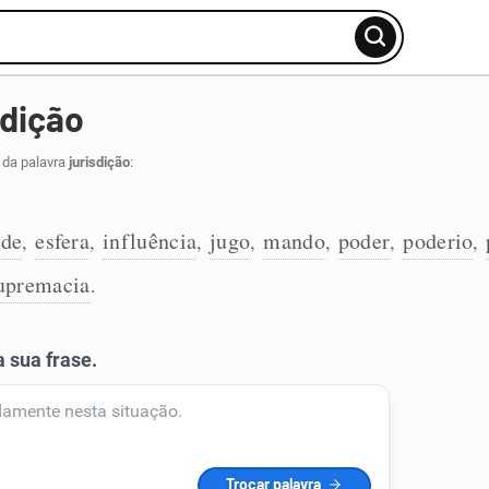
sdição
 da palavra
jurisdição
:
ade
esfera
influência
jugo
mando
poder
poderio
,
,
,
,
,
,
,
upremacia
.