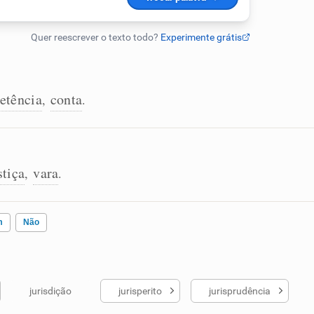
etência
conta
,
.
stiça
vara
,
.
m
Não
jurisdição
jurisperito
jurisprudência
ados me ajudou