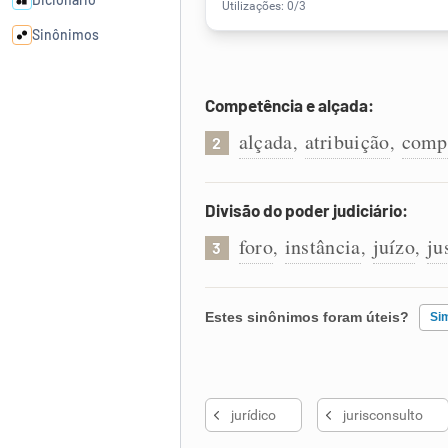
Sinônimos
Cata-letras
Competência e alçada:
alçada
atribuição
comp
,
,
2
Conexões
Caça-palavras
Divisão do poder judiciário:
foro
instância
juízo
ju
,
,
,
3
Dicionário
Estes sinônimos foram úteis?
Si
Sinônimos
Existem sinônimos incorretos
jurídico
jurisconsulto
Nenhum dos sinônimos apresent