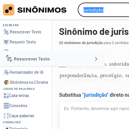
ESCREVER
Sinônimo de juri
Reescrever Texto
Resumir Texto
22 sinônimos de jurisdição
para 3 sentidos
Corrigir Texto
Autoridade e poder:
Reescrever Texto
Detector de IA
braço
domínio
autorid
,
,
1
Humanizador de IA
preponderância
prestígio
s
,
,
Resumir Texto
Sinônimos no Chrome
JOGOS DE PALAVRAS
Corrigir Texto
Cata-letras
Conexões
Detector de IA
Caça-palavras
CONSULTAR
Humanizador de IA
Dicionário