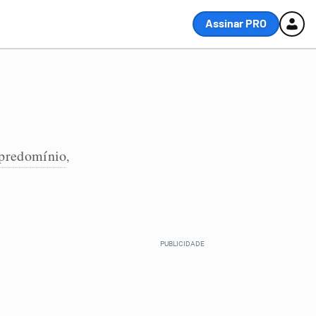
Assinar PRO
predomínio
,