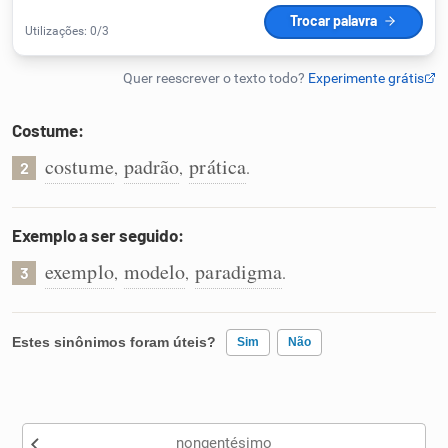
Humanizador de IA
Costume:
Cata-letras
costume
padrão
prática
,
,
.
2
Conexões
Exemplo a ser seguido:
Caça-palavras
exemplo
modelo
paradigma
,
,
.
3
Estes sinônimos foram úteis?
Sim
Não
Dicionário
Existem sinônimos incorretos
Sinônimos
nongentésimo
Nenhum dos sinônimos apresentados me ajudou