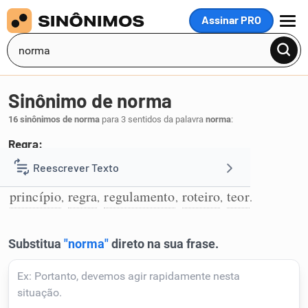
Assinar PRO
MENU
Sinônimo de norma
16 sinônimos de norma
para 3 sentidos da palavra
norma
:
Regra:
diretriz
conduta
lei
ordem
preceito
Reescrever Texto
,
,
,
,
,
1
princípio
regra
regulamento
roteiro
teor
,
,
,
,
.
Resumir Texto
Corrigir Texto
Detector de IA