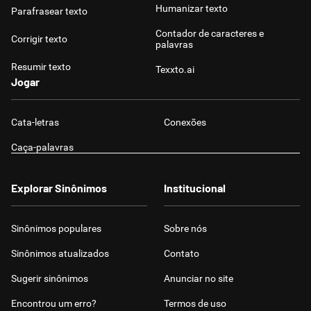
Humanizar texto
Parafrasear texto
Contador de caracteres e
Corrigir texto
palavras
Resumir texto
Texxto.ai
Jogar
Cata-letras
Conexões
Caça-palavras
Explorar Sinônimos
Institucional
Sinônimos populares
Sobre nós
Sinônimos atualizados
Contato
Sugerir sinônimos
Anunciar no site
Encontrou um erro?
Termos de uso