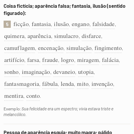
Coisa fictícia; aparência falsa; fantasia, ilusão (sentido
figurado):
ficção
fantasia
ilusão
engano
falsidade
,
,
,
,
,
5
quimera
aparência
simulacro
disfarce
,
,
,
,
camuflagem
encenação
simulação
fingimento
,
,
,
,
artifício
farsa
fraude
logro
miragem
falácia
,
,
,
,
,
,
sonho
imaginação
devaneio
utopia
,
,
,
,
fantasmagoria
fábula
lenda
mito
invenção
,
,
,
,
,
mentira
conto
,
.
Exemplo:
Sua felicidade era um espectro; vivia estava triste e
melancólico.
Pessoa de aparência esguia; muito magra; pálido