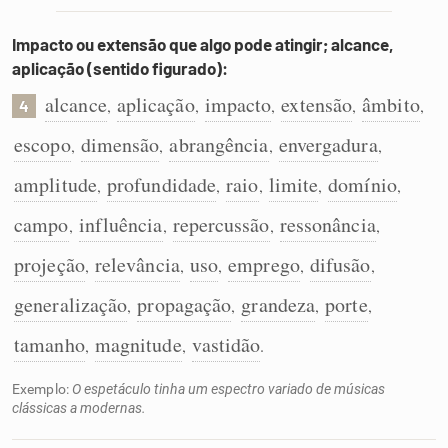
Impacto ou extensão que algo pode atingir; alcance,
aplicação (sentido figurado):
alcance
aplicação
impacto
extensão
âmbito
,
,
,
,
,
4
escopo
dimensão
abrangência
envergadura
,
,
,
,
amplitude
profundidade
raio
limite
domínio
,
,
,
,
,
campo
influência
repercussão
ressonância
,
,
,
,
projeção
relevância
uso
emprego
difusão
,
,
,
,
,
generalização
propagação
grandeza
porte
,
,
,
,
tamanho
magnitude
vastidão
,
,
.
Exemplo:
O espetáculo tinha um espectro variado de músicas
clássicas a modernas.