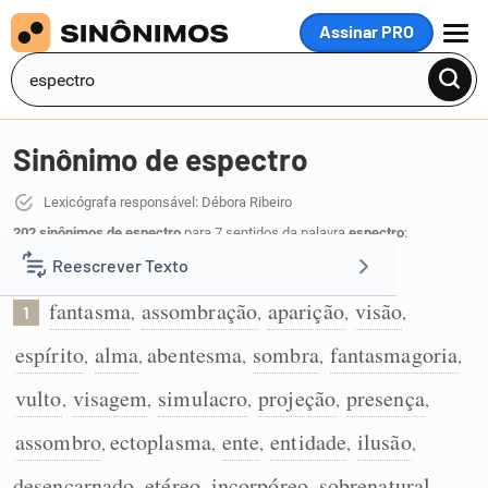
Assinar PRO
MENU
Sinônimo de espectro
Lexicógrafa responsável: Débora Ribeiro
202 sinônimos de espectro
para 7 sentidos da palavra
espectro
:
Reescrever Texto
Visão suposta de alguém falecido; fantasma:
fantasma
assombração
aparição
visão
,
,
,
,
1
Resumir Texto
espírito
alma
abentesma
sombra
fantasmagoria
,
,
,
,
,
Corrigir Texto
vulto
visagem
simulacro
projeção
presença
,
,
,
,
,
assombro
ectoplasma
ente
entidade
ilusão
,
,
,
,
,
Detector de IA
desencarnado
etéreo
incorpóreo
sobrenatural
,
,
,
,