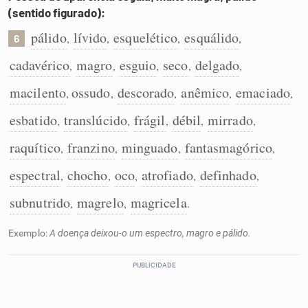
(sentido figurado):
pálido
lívido
esquelético
esquálido
,
,
,
,
6
cadavérico
magro
esguio
seco
delgado
,
,
,
,
,
macilento
ossudo
descorado
anêmico
emaciado
,
,
,
,
,
esbatido
translúcido
frágil
débil
mirrado
,
,
,
,
,
raquítico
franzino
minguado
fantasmagórico
,
,
,
,
espectral
chocho
oco
atrofiado
definhado
,
,
,
,
,
subnutrido
magrelo
magricela
,
,
.
Exemplo:
A doença deixou-o um espectro, magro e pálido.