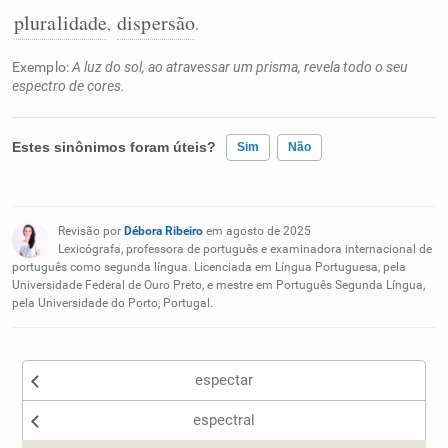
pluralidade
dispersão
,
.
Exemplo:
A luz do sol, ao atravessar um prisma, revela todo o seu
espectro de cores.
Estes sinônimos foram úteis?
Sim
Não
Existem sinônimos incorretos
Revisão por
Débora Ribeiro
em agosto de 2025
Nenhum dos sinônimos apresentados me ajudou
Lexicógrafa, professora de português e examinadora internacional de
português como segunda língua. Licenciada em Língua Portuguesa, pela
Universidade Federal de Ouro Preto, e mestre em Português Segunda Língua,
Outro
pela Universidade do Porto, Portugal.
espectar
espectral