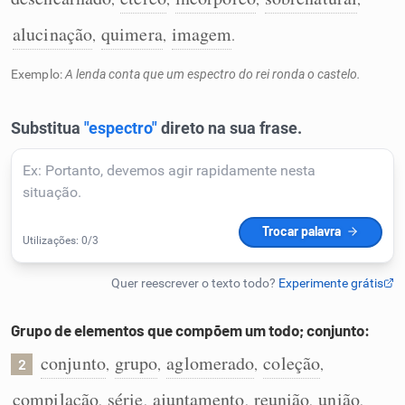
Humanizador de IA
alucinação
quimera
imagem
,
,
.
Exemplo:
A lenda conta que um espectro do rei ronda o castelo.
Cata-letras
Conexões
Caça-palavras
Dicionário
Grupo de elementos que compõem um todo; conjunto:
conjunto
grupo
aglomerado
coleção
,
,
,
,
2
Sinônimos
compilação
série
ajuntamento
reunião
união
,
,
,
,
,