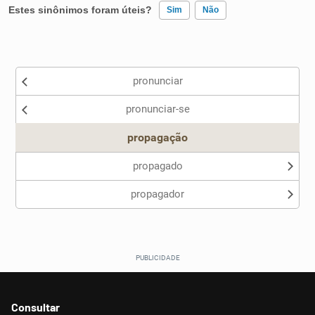
Estes sinônimos foram úteis?
Sim
Não
Existem sinônimos incorretos
pronunciar
Nenhum dos sinônimos apresentados me ajudou
pronunciar-se
Outro
propagação
propagado
propagador
Consultar