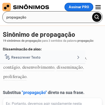
Assinar PRO
MENU
Sinônimo de propagação
19 sinônimos de propagação
para 3 sentidos da palavra
propagação
:
Disseminação de algo:
irradiação
espalhamento
alastramento
Reescrever Texto
,
,
,
1
contágio
desenvolvimento
disseminação
,
,
,
Resumir Texto
proliferação
.
Corrigir Texto
Detector de IA