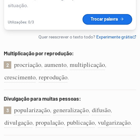
Humanizador de IA
Cata-letras
Multiplicação por reprodução:
Conexões
procriação
aumento
multiplicação
,
,
,
2
crescimento
reprodução
,
.
Caça-palavras
Divulgação para muitas pessoas:
popularização
generalização
difusão
,
,
,
3
Dicionário
divulgação
propalação
publicação
vulgarização
,
,
,
.
Sinônimos