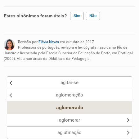
Estes sinônimos foram úteis?
Sim
Não
Existem sinônimos incorretos
Revisão por
Flávia Neves
em outubro de 2017
Nenhum dos sinônimos apresentados me ajudou
Professora de português, revisora e lexicógrafa nascida no Rio de
Janeiro e licenciada pela Escola Superior de Educação do Porto, em Portugal
(2005). Atua nas áreas da Didática e da Pedagogia.
Outro
agitar-se
aglomeração
aglomerado
aglomerar
aglutinação