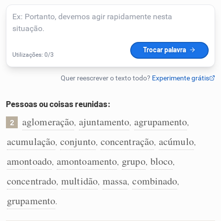
Humanizador de IA
Cata-letras
Conexões
Pessoas ou coisas reunidas:
aglomeração
ajuntamento
agrupamento
,
,
,
Caça-palavras
2
acumulação
conjunto
concentração
acúmulo
,
,
,
,
amontoado
amontoamento
grupo
bloco
,
,
,
,
Dicionário
concentrado
multidão
massa
combinado
,
,
,
,
grupamento
.
Sinônimos