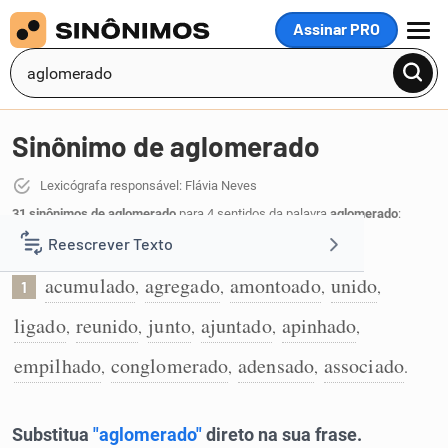
Assinar PRO
MENU
Sinônimo de aglomerado
Lexicógrafa responsável: Flávia Neves
31 sinônimos de aglomerado
para 4 sentidos da palavra
aglomerado
:
Reescrever Texto
Que se aglomerou:
acumulado
agregado
amontoado
unido
,
,
,
,
1
Resumir Texto
ligado
reunido
junto
ajuntado
apinhado
,
,
,
,
,
Corrigir Texto
empilhado
conglomerado
adensado
associado
,
,
,
.
Detector de IA