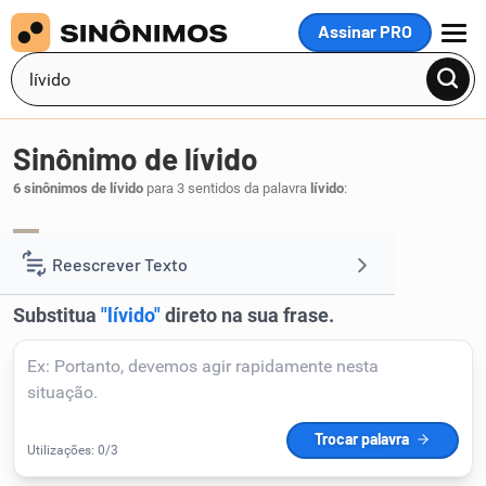
Assinar PRO
MENU
Sinônimo de lívido
6 sinônimos de lívido
para 3 sentidos da palavra
lívido
:
esquálido
branco
,
.
1
Reescrever Texto
Resumir Texto
Corrigir Texto
Detector de IA