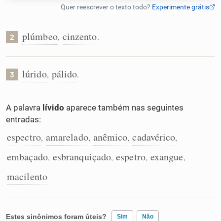
Humanizador de IA
plúmbeo
cinzento
,
.
2
Cata-letras
lúrido
pálido
,
.
3
Conexões
A palavra
lívido
aparece também nas seguintes
entradas:
Caça-palavras
espectro
amarelado
anêmico
cadavérico
,
,
,
,
embaçado
esbranquiçado
espetro
exangue
,
,
,
,
macilento
Dicionário
Sinônimos
Estes sinônimos foram úteis?
Sim
Não