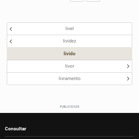
Existem sinônimos incorretos
livel
Nenhum dos sinônimos apresentados me ajudou
lividez
Outro
lívido
livor
livramento
Consultar