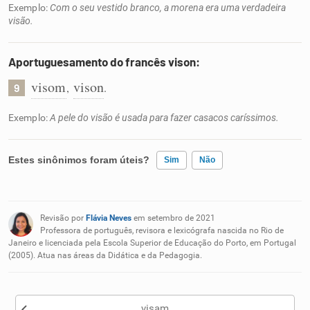
Exemplo:
Com o seu vestido branco, a morena era uma verdadeira
visão.
Aportuguesamento do francês vison:
visom
vison
,
.
9
Exemplo:
A pele do visão é usada para fazer casacos caríssimos.
Estes sinônimos foram úteis?
Sim
Não
Existem sinônimos incorretos
Revisão por
Flávia Neves
em setembro de 2021
Nenhum dos sinônimos apresentados me ajudou
Professora de português, revisora e lexicógrafa nascida no Rio de
Janeiro e licenciada pela Escola Superior de Educação do Porto, em Portugal
(2005). Atua nas áreas da Didática e da Pedagogia.
Outro
visam