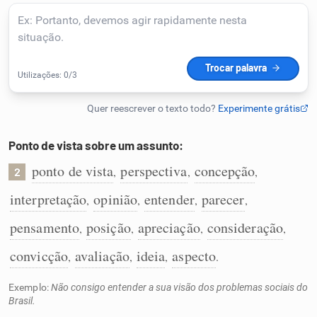
Humanizador de IA
Cata-letras
Conexões
Ponto de vista sobre um assunto:
ponto de vista
perspectiva
concepção
,
,
,
2
Caça-palavras
interpretação
opinião
entender
parecer
,
,
,
,
pensamento
posição
apreciação
consideração
,
,
,
,
Dicionário
convicção
avaliação
ideia
aspecto
,
,
,
.
Exemplo:
Não consigo entender a sua visão dos problemas sociais do
Sinônimos
Brasil.