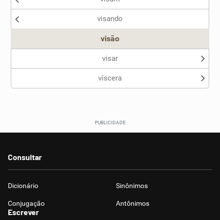
visando
visão
visar
víscera
Consultar
Dicionário
Sinônimos
Conjugação
Antônimos
Escrever