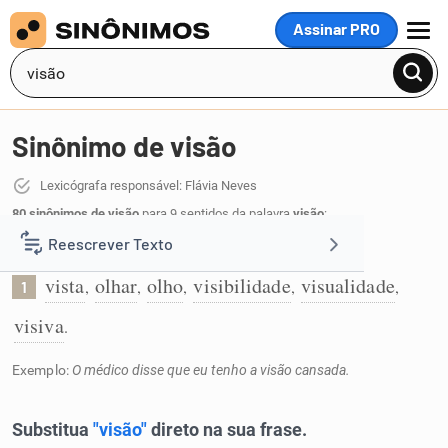
Assinar PRO
MENU
Sinônimo de visão
Lexicógrafa responsável: Flávia Neves
80 sinônimos de visão
para 9 sentidos da palavra
visão
:
Reescrever Texto
Ato ou sentido de ver:
vista
olhar
olho
visibilidade
visualidade
,
,
,
,
,
1
Resumir Texto
visiva
.
Corrigir Texto
Exemplo:
O médico disse que eu tenho a visão cansada.
Detector de IA