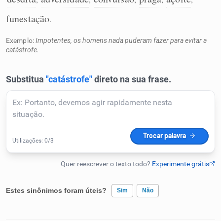
Humanizador de IA
funestação
.
Exemplo:
Impotentes, os homens nada puderam fazer para evitar a
catástrofe.
Cata-letras
Conexões
Caça-palavras
Dicionário
Estes sinônimos foram úteis?
Sim
Não
Sinônimos