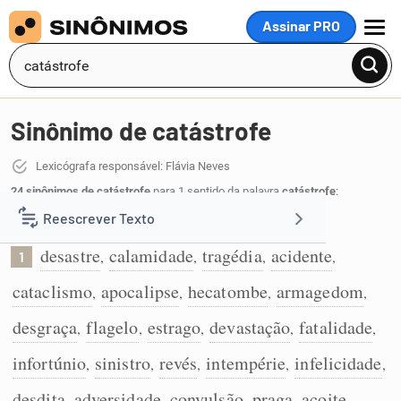
Assinar PRO
MENU
Sinônimo de catástrofe
Lexicógrafa responsável: Flávia Neves
24 sinônimos de catástrofe
para 1 sentido da palavra
catástrofe
:
Reescrever Texto
Grande desastre ou calamidade:
desastre
calamidade
tragédia
acidente
,
,
,
,
1
Resumir Texto
cataclismo
apocalipse
hecatombe
armagedom
,
,
,
,
Corrigir Texto
desgraça
flagelo
estrago
devastação
fatalidade
,
,
,
,
,
infortúnio
sinistro
revés
intempérie
infelicidade
,
,
,
,
,
Detector de IA
desdita
adversidade
convulsão
praga
açoite
,
,
,
,
,