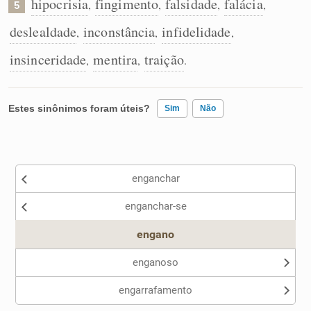
hipocrisia
fingimento
falsidade
falácia
,
,
,
,
5
deslealdade
inconstância
infidelidade
,
,
,
insinceridade
mentira
traição
,
,
.
Estes sinônimos foram úteis?
Sim
Não
Existem sinônimos incorretos
enganchar
Nenhum dos sinônimos apresentados me ajudou
enganchar-se
Outro
engano
enganoso
engarrafamento