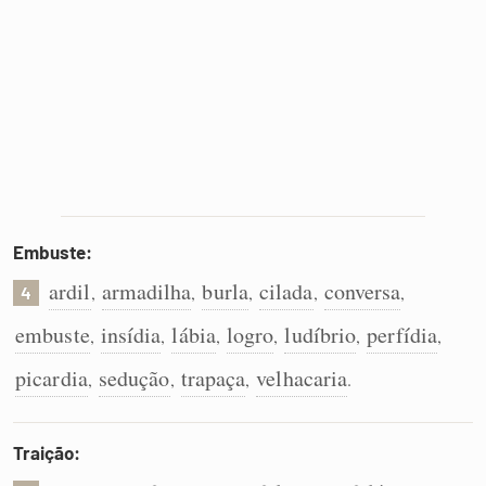
Embuste:
ardil
armadilha
burla
cilada
conversa
,
,
,
,
,
4
embuste
insídia
lábia
logro
ludíbrio
perfídia
,
,
,
,
,
,
picardia
sedução
trapaça
velhacaria
,
,
,
.
Traição: