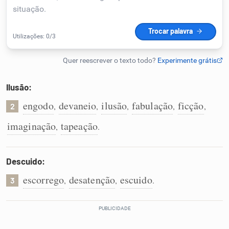
Humanizador de IA
Cata-letras
Ilusão:
Conexões
engodo
devaneio
ilusão
fabulação
ficção
,
,
,
,
,
2
imaginação
tapeação
,
.
Caça-palavras
Descuido:
escorrego
desatenção
escuido
,
,
.
3
Dicionário
Sinônimos