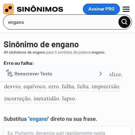
Assinar PRO
MENU
Sinônimo de engano
49 sinônimos de engano
para 5 sentidos da palavra
engano
:
Erro ou falha:
cabeçada
cinca
cincada
desacerto
deslize
Reescrever Texto
,
,
,
,
,
1
desvio
equívoco
erro
falha
falta
imprecisão
,
,
,
,
,
,
Resumir Texto
incorreção
inexatidão
lapso
,
,
.
Corrigir Texto
Detector de IA