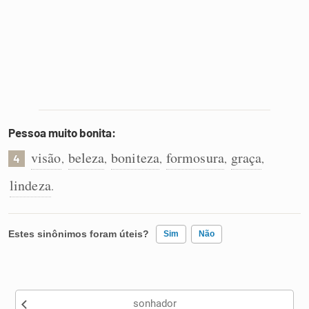
Pessoa muito bonita:
visão
beleza
boniteza
formosura
graça
,
,
,
,
,
4
lindeza
.
Estes sinônimos foram úteis?
Sim
Não
Existem sinônimos incorretos
sonhador
Nenhum dos sinônimos apresentados me ajudou