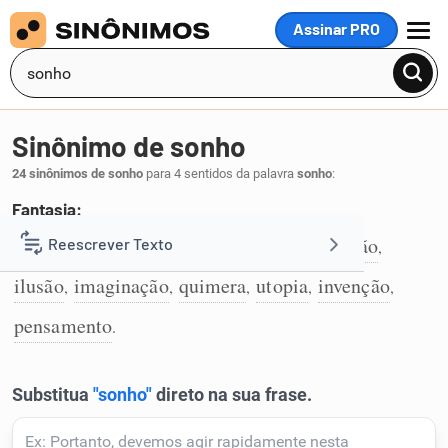
Assinar PRO
MENU
Sinônimo de sonho
24 sinônimos de sonho
para 4 sentidos da palavra
sonho
:
Fantasia:
devaneio
encantamento
fantasia
ficção
Reescrever Texto
,
,
,
,
1
ilusão
imaginação
quimera
utopia
invenção
,
,
,
,
,
Resumir Texto
pensamento
.
Corrigir Texto
Detector de IA