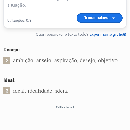
Humanizador de IA
Cata-letras
Desejo:
Conexões
ambição
anseio
aspiração
desejo
objetivo
,
,
,
,
.
2
Caça-palavras
Ideal:
ideal
idealidade
ideia
,
,
.
3
Dicionário
Sinônimos