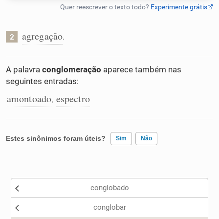
Humanizador de IA
agregação
.
2
Cata-letras
A palavra
conglomeração
aparece também nas
seguintes entradas:
Conexões
amontoado
espectro
,
Caça-palavras
Estes sinônimos foram úteis?
Sim
Não
Existem sinônimos incorretos
Dicionário
conglobado
Nenhum dos sinônimos apresentados me ajudou
Sinônimos
conglobar
Outro