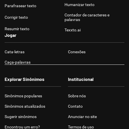
Humanizar texto
Parafrasear texto
Contador de caracteres e
Corrigir texto
palavras
Resumir texto
Texxto.ai
Jogar
Cata-letras
Conexões
Caça-palavras
Explorar Sinônimos
Institucional
Sinônimos populares
Sobre nós
Sinônimos atualizados
Contato
Sugerir sinônimos
Anunciar no site
Encontrou um erro?
Termos de uso