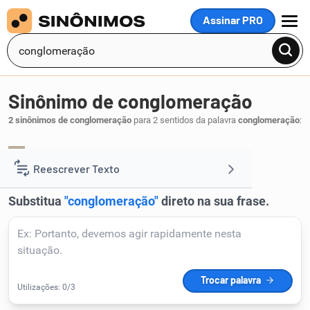
Assinar PRO
MENU
Sinônimo de conglomeração
2 sinônimos de conglomeração
para 2 sentidos da palavra
conglomeração
:
conglomerado
.
1
Reescrever Texto
Resumir Texto
Corrigir Texto
Detector de IA