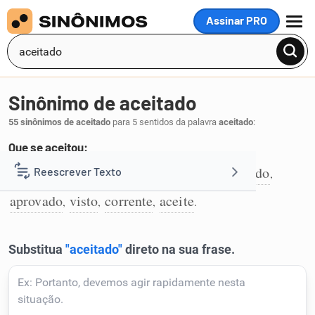
Assinar PRO
MENU
Sinônimo de aceitado
55 sinônimos de aceitado
para 5 sentidos da palavra
aceitado
:
Que se aceitou:
aceito
admitido
reconhecido
respeitado
Reescrever Texto
,
,
,
,
1
aprovado
visto
corrente
aceite
,
,
,
.
Resumir Texto
Corrigir Texto
Detector de IA