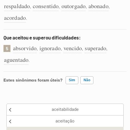
respaldado
consentido
outorgado
abonado
,
,
,
,
acordado
.
Que aceitou e superou dificuldades:
absorvido
ignorado
vencido
superado
,
,
,
,
5
aguentado
.
Estes sinônimos foram úteis?
Sim
Não
Existem sinônimos incorretos
aceitabilidade
Nenhum dos sinônimos apresentados me ajudou
aceitação
Outro