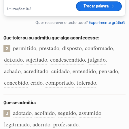
Humanizador de IA
Que tolerou ou admitiu que algo acontecesse:
Cata-letras
permitido
prestado
disposto
conformado
,
,
,
,
2
Conexões
deixado
sujeitado
condescendido
julgado
,
,
,
,
achado
acreditado
cuidado
entendido
pensado
,
,
,
,
,
Caça-palavras
concebido
crido
comportado
tolerado
,
,
,
.
Que se admitiu:
Dicionário
adotado
acolhido
seguido
assumido
,
,
,
,
3
Sinônimos
legitimado
aderido
professado
,
,
.