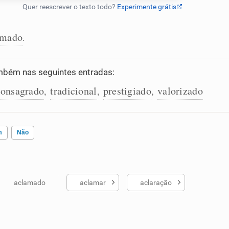
amado
.
bém nas seguintes entradas:
consagrado
tradicional
prestigiado
valorizado
,
,
,
m
Não
aclamado
aclamar
aclaração
ados me ajudou