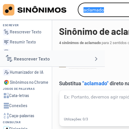
ESCREVER
Sinônimo de acl
Reescrever Texto
Resumir Texto
4 sinônimos de aclamado
para 2 sentidos 
Corrigir Texto
Aclamado:
Reescrever Texto
Detector de IA
ovacionado
.
1
Humanizador de IA
Resumir Texto
Sinônimos no Chrome
JOGOS DE PALAVRAS
Corrigir Texto
Cata-letras
Conexões
Detector de IA
Caça-palavras
CONSULTAR
Humanizador de IA
Dicionário