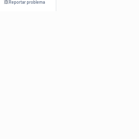
Reportar problema
Consultar
Escrev
Dicionário
Reescre
Sinônimos
Parafra
Conjugação
Corrigir
Antônimos
Resumir
O
Dicionário Online de Sinônimos
é parte do
Dicio.com.br
e
conta com mais de 30 mil sinônimos de palavras e de expressões
em português do Brasil.