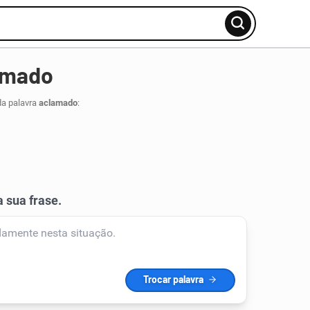
amado
da palavra
aclamado
: