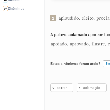
Sinônimos
aplaudido
eleito
procl
,
,
2
Cata-letras
A palavra
aclamado
aparece tam
Conexões
apoiado
aprovado
ilustre
,
,
,
Caça-palavras
Estes sinônimos foram úteis?
Si
Dicionário
Existem sinônimos incorretos
acirrar
aclamação
Nenhum dos sinônimos apresent
Sinônimos
Outro