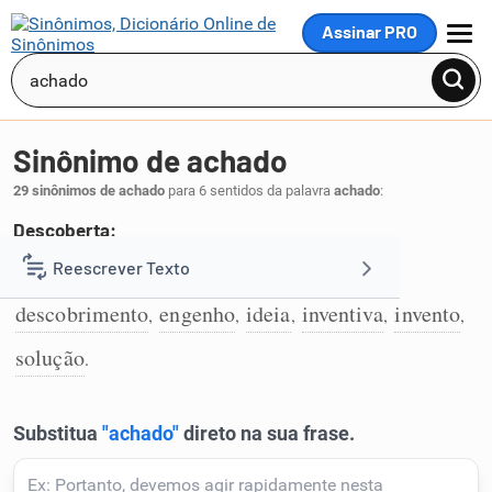
Assinar PRO
MENU
Sinônimo de achado
29 sinônimos de achado
para 6 sentidos da palavra
achado
:
Descoberta:
invenção
achamento
descoberta
Reescrever Texto
,
,
,
1
descobrimento
engenho
ideia
inventiva
invento
,
,
,
,
,
Resumir Texto
solução
.
Corrigir Texto
Detector de IA