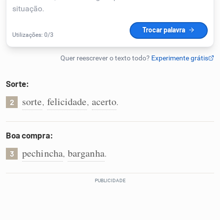
Humanizador de IA
Cata-letras
Sorte:
Conexões
sorte
felicidade
acerto
,
,
.
2
Caça-palavras
Boa compra:
pechincha
barganha
,
.
3
Dicionário
Sinônimos