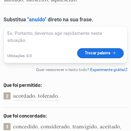
Humanizador de IA
Cata-letras
Conexões
Caça-palavras
Que foi permitido:
acordado
tolerado
,
.
2
Dicionário
Que foi concordado:
Sinônimos
concedido
considerado
transigido
aceitado
,
,
,
,
3