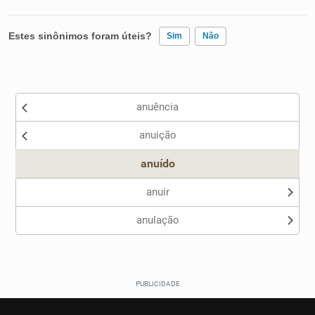
Estes sinônimos foram úteis?
Sim
Não
Existem sinônimos incorretos
anuência
Nenhum dos sinônimos apresentados me ajudou
anuição
Outro
anuído
anuir
anulação