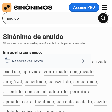
Assinar PRO
MENU
Sinônimo de anuído
39 sinônimos de anuído
para 4 sentidos da palavra
anuído
:
Em que há consenso:
consensual
combinado
contratado
autorizado
Reescrever Texto
,
,
,
,
1
pacífico
aprovado
confirmado
congraçado
,
,
,
,
Resumir Texto
amigável
conciliado
consentido
concordado
,
,
,
,
Corrigir Texto
assentido
consensial
admitido
permitido
,
,
,
,
apoiado
certo
facultado
corrente
acatado
aceito
,
,
,
,
,
,
Detector de IA
adotado
subscrito
aquiescido
,
,
.