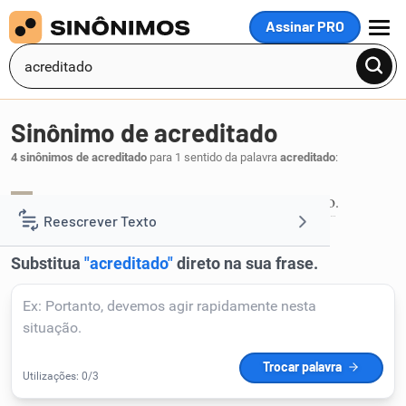
Assinar PRO
MENU
Sinônimo de acreditado
4 sinônimos de acreditado
para 1 sentido da palavra
acreditado
:
aprovado
autorizado
comum
ortodoxo
,
,
,
.
1
Reescrever Texto
Resumir Texto
Corrigir Texto
Detector de IA