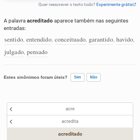
Humanizador de IA
A palavra
acreditado
aparece também nas seguintes
entradas:
sentido
entendido
conceituado
garantido
havido
,
,
,
,
,
Cata-letras
julgado
pensado
,
Conexões
Caça-palavras
Estes sinônimos foram úteis?
Sim
Não
Existem sinônimos incorretos
acre
Nenhum dos sinônimos apresentados me ajudou
Dicionário
acredita
Outro
Sinônimos
acreditado