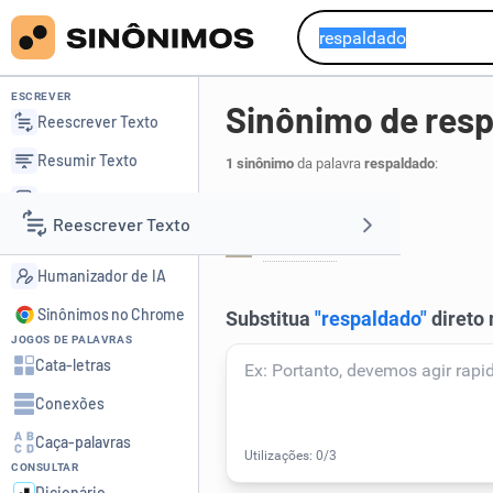
ESCREVER
Sinônimo de res
Reescrever Texto
Resumir Texto
1 sinônimo
da palavra
respaldado
:
Corrigir Texto
Fundamentado:
Reescrever Texto
Detector de IA
positivo
.
1
Humanizador de IA
Resumir Texto
Sinônimos no Chrome
JOGOS DE PALAVRAS
Corrigir Texto
Cata-letras
Conexões
Detector de IA
Caça-palavras
CONSULTAR
Humanizador de IA
Dicionário