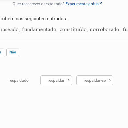
ambém nas seguintes entradas:
baseado
fundamentado
constituído
corroborado
f
,
,
,
,
m
Não
respaldado
respaldar
respaldar-se
ados me ajudou