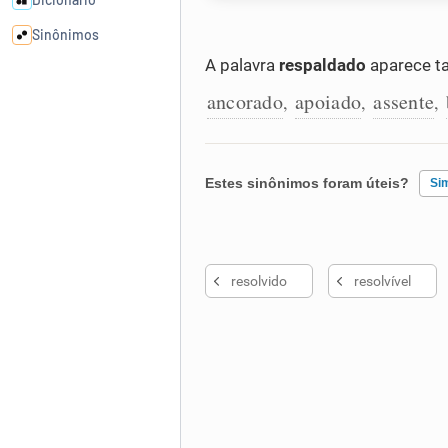
Sinônimos
A palavra
respaldado
aparece t
Cata-letras
ancorado
apoiado
assente
,
,
,
Conexões
Estes sinônimos foram úteis?
Si
Caça-palavras
Existem sinônimos incorretos
resolvido
resolvível
Nenhum dos sinônimos apresent
Dicionário
Outro
Sinônimos