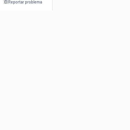
Reportar problema
Consultar
Escrev
Dicionário
Reescre
Sinônimos
Parafra
Conjugação
Corrigir
Antônimos
Resumir
O
Dicionário Online de Sinônimos
é parte do
Dicio.com.br
e
conta com mais de 30 mil sinônimos de palavras e de expressões
em português do Brasil.