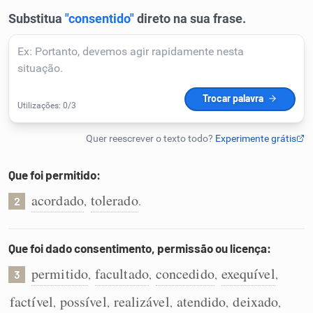
Humanizador de IA
Cata-letras
Conexões
Caça-palavras
Que foi permitido:
acordado
tolerado
,
.
2
Que foi dado consentimento, permissão ou licença:
Dicionário
permitido
facultado
concedido
exequível
,
,
,
,
3
Sinônimos
factível
possível
realizável
atendido
deixado
,
,
,
,
,