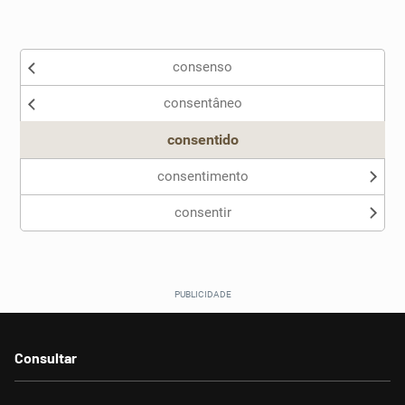
Existem sinônimos incorretos
consenso
Nenhum dos sinônimos apresentados me ajudou
consentâneo
Outro
consentido
consentimento
consentir
Consultar