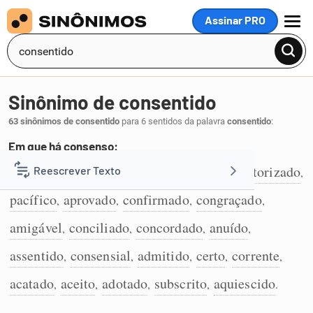
Assinar PRO
MENU
Sinônimo de consentido
63 sinônimos de consentido
para 6 sentidos da palavra
consentido
:
Em que há consenso:
consensual
combinado
contratado
autorizado
Reescrever Texto
,
,
,
,
1
pacífico
aprovado
confirmado
congraçado
,
,
,
,
Resumir Texto
amigável
conciliado
concordado
anuído
,
,
,
,
Corrigir Texto
assentido
consensial
admitido
certo
corrente
,
,
,
,
,
acatado
aceito
adotado
subscrito
aquiescido
,
,
,
,
.
Detector de IA