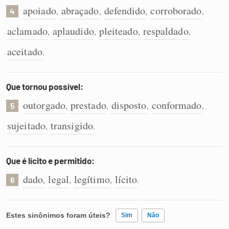
apoiado
abraçado
defendido
corroborado
,
,
,
,
4
aclamado
aplaudido
pleiteado
respaldado
,
,
,
,
aceitado
.
Que tornou possível:
outorgado
prestado
disposto
conformado
,
,
,
,
5
sujeitado
transigido
,
.
Que é lícito e permitido:
dado
legal
legítimo
lícito
,
,
,
.
6
Estes sinônimos foram úteis?
Sim
Não